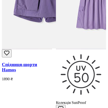
Спідниця-шорти
Hamos
1890
₴
Колекція SunProof