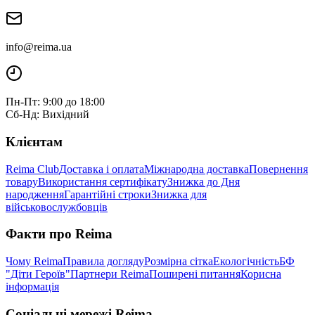
info@reima.ua
Пн-Пт: 9:00 до 18:00
Сб-Нд: Вихідний
Клієнтам
Reima Club
Доставка і оплата
Міжнародна доставка
Повернення
товару
Використання сертифікату
Знижка до Дня
народження
Гарантійні строки
Знижка для
військовослужбовців
Факти про Reima
Чому Reima
Правила догляду
Розмірна сітка
Екологічність
БФ
"Діти Героїв"
Партнери Reima
Поширені питання
Корисна
інформація
Соціальні мережі Reima