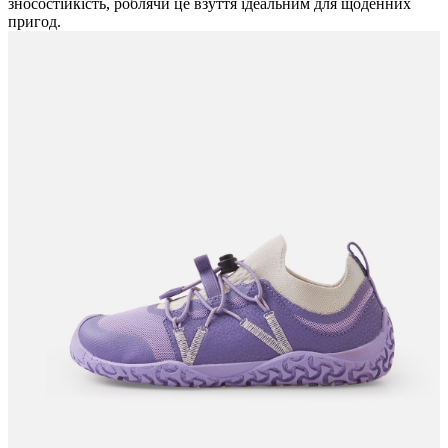
зносостійкість, роблячи це взуття ідеальним для щоденних
пригод.