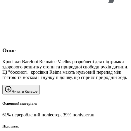
Опис
Кросівки Barefoot Reimatec Vaellus розроблені для підтримки
здорового розвитку стопи та природної свободи рухів дитини.
Ці "босоногі" кросівки Reima мають нульовий перепад між
п’ятою та носком і гнучку підошву, що сприяє природній ході.
Читати більше
Основний матеріал:
61% перероблений поліестер, 39% поліуретан
Підошва: