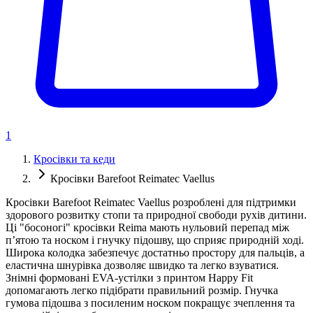
1
Кросівки та кеди
Кросівки Barefoot Reimatec Vaellus
Кросівки Barefoot Reimatec Vaellus розроблені для підтримки
здорового розвитку стопи та природної свободи рухів дитини.
Ці "босоногі" кросівки Reima мають нульовий перепад між
п’ятою та носком і гнучку підошву, що сприяє природній ході.
Широка колодка забезпечує достатньо простору для пальців, а
еластична шнурівка дозволяє швидко та легко взуватися.
Знімні формовані EVA-устілки з принтом Happy Fit
допомагають легко підібрати правильний розмір. Гнучка
гумова підошва з посиленим носком покращує зчеплення та