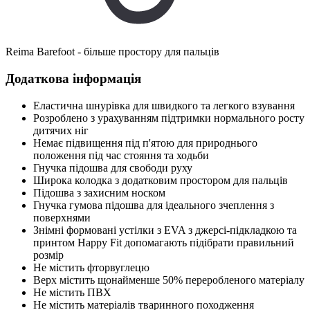
Reima Barefoot - більше простору для пальців
Додаткова інформація
Еластична шнурівка для швидкого та легкого взування
Розроблено з урахуванням підтримки нормального росту
дитячих ніг
Немає підвищення під п'ятою для природнього
положення під час стояння та ходьби
Гнучка підошва для свободи руху
Широка колодка з додатковим простором для пальців
Підошва з захисним носком
Гнучка гумова підошва для ідеального зчеплення з
поверхнями
Знімні формовані устілки з EVA з джерсі-підкладкою та
принтом Happy Fit допомагають підібрати правильний
розмір
Не містить фторвуглецю
Верх містить щонайменше 50% переробленого матеріалу
Не містить ПВХ
Не містить матеріалів тваринного походження