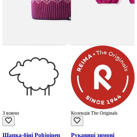
З вовни
Колекція The Originals
Шапка-біні Pohjoinen
Рукавиці зимові