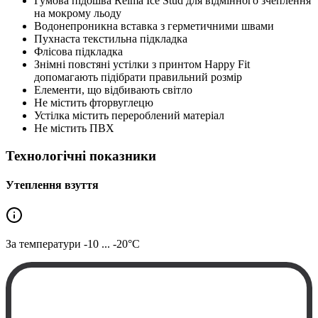
Гумова підошва Reima Ice Stud для відмінного зчеплення
на мокрому льоду
Водонепроникна вставка з герметичними швами
Пухнаста текстильна підкладка
Флісова підкладка
Знімні повстяні устілки з принтом Happy Fit
допомагають підібрати правильний розмір
Елементи, що відбивають світло
Не містить фторвуглецю
Устілка містить перероблений матеріал
Не містить ПВХ
Технологічні показники
Утеплення взуття
За температури
-10 ... -20°C