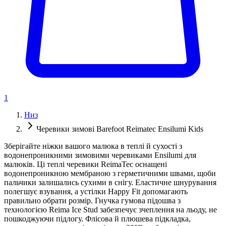
1
Низ
Черевики зимові Barefoot Reimatec Ensilumi Kids
Зберігайте ніжки вашого малюка в теплі й сухості з
водонепроникними зимовими черевиками Ensilumi для
малюків. Ці теплі черевики ReimaTec оснащені
водонепроникною мембраною з герметичними швами, щоби
пальчики залишались сухими в снігу. Еластичне шнурування
полегшує взування, а устілки Happy Fit допомагають
правильно обрати розмір. Гнучка гумова підошва з
технологією Reima Ice Stud забезпечує зчеплення на льоду, не
пошкоджуючи підлогу. Флісова й плюшева підкладка,