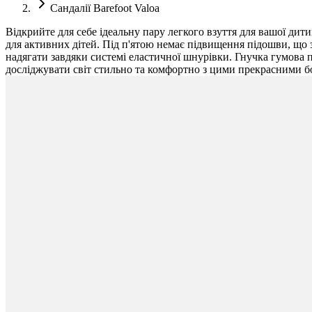
Сандалії Barefoot Valoa
Відкрийте для себе ідеальну пару легкого взуття для вашої дит
для активних дітей. Під п'ятою немає підвищення підошви, що з
надягати завдяки системі еластичної шнурівки. Гнучка гумова 
досліджувати світ стильно та комфортно з цими прекрасними б