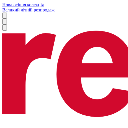
Нова осіння колекція
Великий літній розпродаж