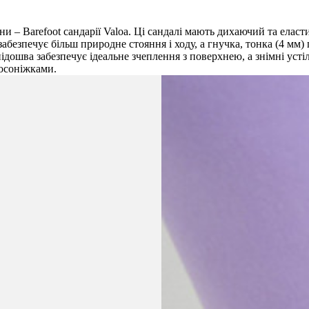
ини – Barefoot сандарії Valoa. Ці сандалі мають дихаючий та ел
абезпечує більш природне стояння і ходу, а гнучка, тонка (4 мм)
підошва забезпечує ідеальне зчеплення з поверхнею, а знімні ус
осоніжками.