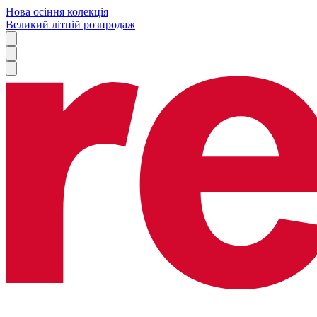
Нова осіння колекція
Великий літній розпродаж