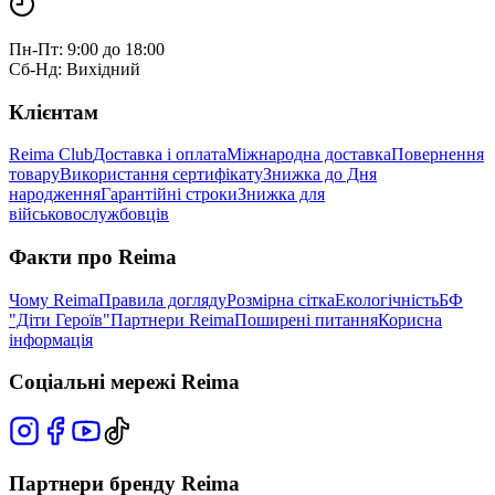
Пн-Пт: 9:00 до 18:00
Сб-Нд: Вихідний
Клієнтам
Reima Club
Доставка і оплата
Міжнародна доставка
Повернення
товару
Використання сертифікату
Знижка до Дня
народження
Гарантійні строки
Знижка для
військовослужбовців
Факти про Reima
Чому Reima
Правила догляду
Розмірна сітка
Екологічність
БФ
"Діти Героїв"
Партнери Reima
Поширені питання
Корисна
інформація
Соціальні мережі Reima
Партнери бренду Reima