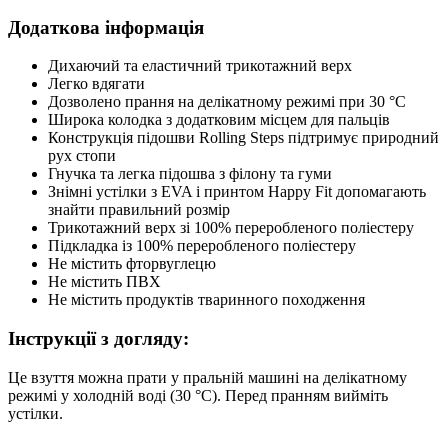
Додаткова інформація
Дихаючий та еластичний трикотажний верх
Легко вдягати
Дозволено прання на делікатному режимі при 30 °C
Широка колодка з додатковим місцем для пальців
Конструкція підошви Rolling Steps підтримує природний
рух стопи
Гнучка та легка підошва з філону та гуми
Знімні устілки з EVA і принтом Happy Fit допомагають
знайти правильний розмір
Трикотажний верх зі 100% переробленого поліестеру
Підкладка із 100% переробленого поліестеру
Не містить фторвуглецю
Не містить ПВХ
Не містить продуктів тваринного походження
Інструкції з догляду:
Це взуття можна прати у пральній машині на делікатному
режимі у холодній воді (30 °C). Перед пранням вийміть
устілки.