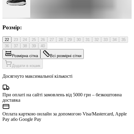
Розмір:
22
23
24
25
26
27
28
29
30
31
32
33
34
35
36
37
38
39
40
Розмірна сітка
Всі розмірні сітки
Додати в кошик
Досягнуто максимальної кількості
При оплаті на сайті замовлень від 5000 грн – безкоштовна
доставка
Оплата карткою онлайн за допомогою Visa/Mastercard, Apple
Pay або Google Pay