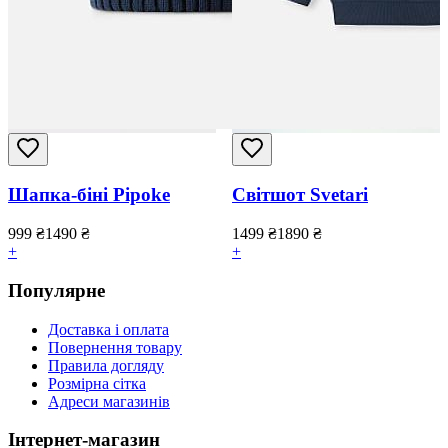
Шапка-біні Pipoke
Світшот Svetari
999
₴
1490
₴
1499
₴
1890
₴
+
+
Популярне
Доставка і оплата
Повернення товару
Правила догляду
Розмірна сітка
Адреси магазинів
Інтернет-магазин