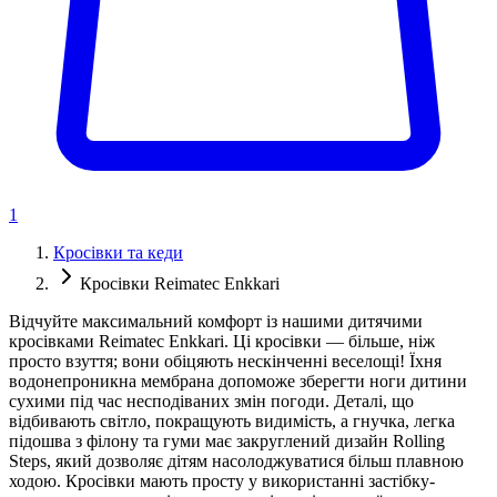
1
Кросівки та кеди
Кросівки Reimatec Enkkari
Відчуйте максимальний комфорт із нашими дитячими
кросівками Reimatec Enkkari. Ці кросівки — більше, ніж
просто взуття; вони обіцяють нескінченні веселощі! Їхня
водонепроникна мембрана допоможе зберегти ноги дитини
сухими під час несподіваних змін погоди. Деталі, що
відбивають світло, покращують видимість, а гнучка, легка
підошва з філону та гуми має закруглений дизайн Rolling
Steps, який дозволяє дітям насолоджуватися більш плавною
ходою. Кросівки мають просту у використанні застібку-