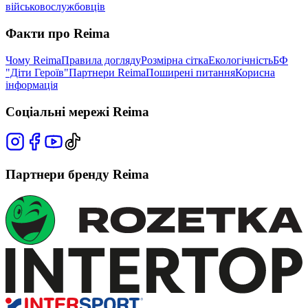
військовослужбовців
Факти про Reima
Чому Reima
Правила догляду
Розмірна сітка
Екологічність
БФ
"Діти Героїв"
Партнери Reima
Поширені питання
Корисна
інформація
Соціальні мережі Reima
Партнери бренду Reima