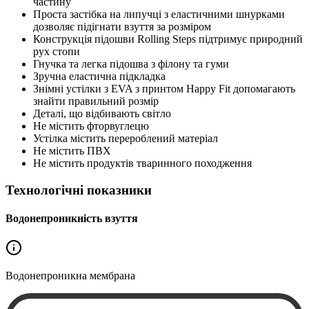
частину
Проста застібка на липучці з еластичними шнурками
дозволяє підігнати взуття за розміром
Конструкція підошви Rolling Steps підтримує природний
рух стопи
Гнучка та легка підошва з філону та гуми
Зручна еластична підкладка
Знімні устілки з EVA з принтом Happy Fit допомагають
знайти правильний розмір
Деталі, що відбивають світло
Не містить фторвуглецю
Устілка містить перероблений матеріал
Не містить ПВХ
Не містить продуктів тваринного походження
Технологічні показники
Водонепроникність взуття
Водонепроникна
мембрана