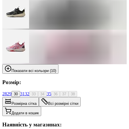
Показати всі кольори (10)
Розмір:
28
29
31
32
35
30
33
34
36
37
38
Розмірна сітка
Всі розмірні сітки
Додати в кошик
Наявність у магазинах: