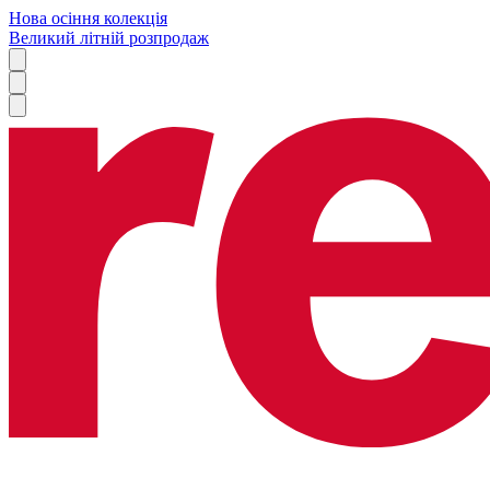
Нова осіння колекція
Великий літній розпродаж