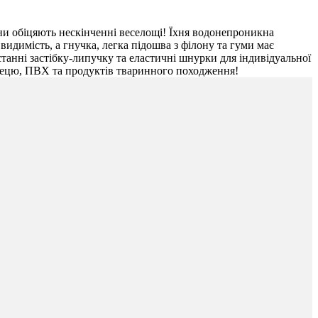
ни обіцяють нескінченні веселощі! Їхня водонепроникна
идимість, а гнучка, легка підошва з філону та гуми має
танні застібку-липучку та еластичні шнурки для індивідуальної
глецю, ПВХ та продуктів тваринного походження!