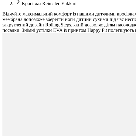
Кросівки Reimatec Enkkari
Відчуйте максимальний комфорт із нашими дитячими кросівками 
мембрана допоможе зберегти ноги дитини сухими під час неспод
закруглений дизайн Rolling Steps, який дозволяє дітям насоло
посадки. Знімні устілки EVA із принтом Happy Fit полегшують