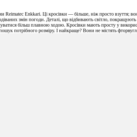
Reimatec Enkkari. Ці кросівки — більше, ніж просто взуття; во
іваних змін погоди. Деталі, що відбивають світло, покращують в
джуватися більш плавною ходою. Кросівки мають просту у викорис
 пошук потрібного розміру. І найкраще? Вони не містять фторву