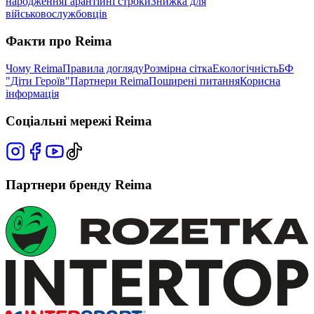
народження
Гарантійні строки
Знижка для
військовослужбовців
Факти про Reima
Чому Reima
Правила догляду
Розмірна сітка
Екологічність
БФ
"Діти Героїв"
Партнери Reima
Поширені питання
Корисна
інформація
Соціальні мережі Reima
Партнери бренду Reima