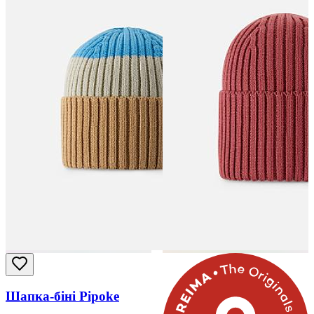
Шапка-біні Pipoke