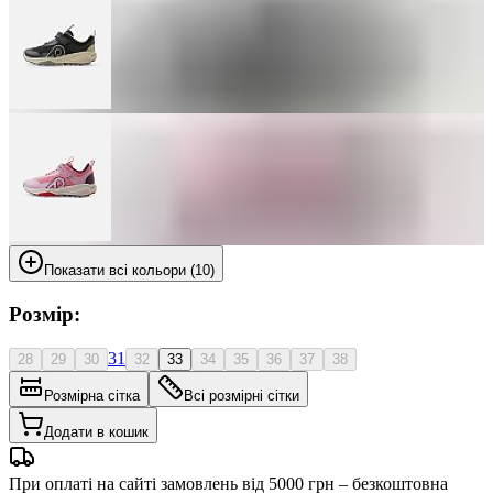
Показати всі кольори (10)
Розмір:
31
28
29
30
32
33
34
35
36
37
38
Розмірна сітка
Всі розмірні сітки
Додати в кошик
При оплаті на сайті замовлень від 5000 грн – безкоштовна