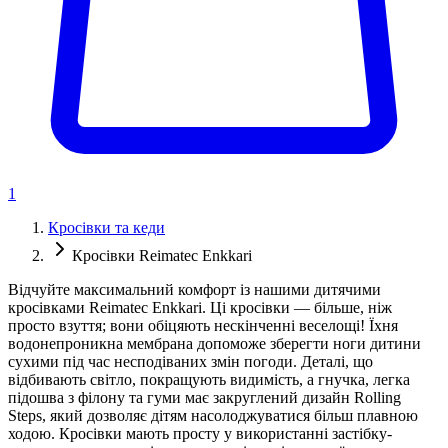
1
Кросівки та кеди
Кросівки Reimatec Enkkari
Відчуйте максимальний комфорт із нашими дитячими
кросівками Reimatec Enkkari. Ці кросівки — більше, ніж
просто взуття; вони обіцяють нескінченні веселощі! Їхня
водонепроникна мембрана допоможе зберегти ноги дитини
сухими під час несподіваних змін погоди. Деталі, що
відбивають світло, покращують видимість, а гнучка, легка
підошва з філону та гуми має закруглений дизайн Rolling
Steps, який дозволяє дітям насолоджуватися більш плавною
ходою. Кросівки мають просту у використанні застібку-