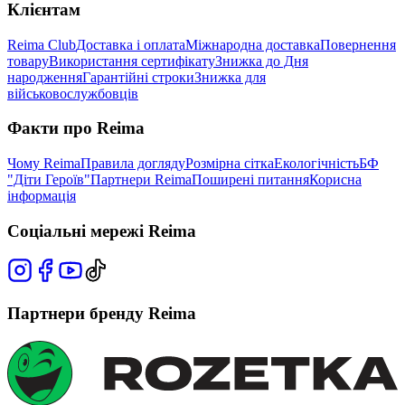
Клієнтам
Reima Club
Доставка і оплата
Міжнародна доставка
Повернення
товару
Використання сертифікату
Знижка до Дня
народження
Гарантійні строки
Знижка для
військовослужбовців
Факти про Reima
Чому Reima
Правила догляду
Розмірна сітка
Екологічність
БФ
"Діти Героїв"
Партнери Reima
Поширені питання
Корисна
інформація
Соціальні мережі Reima
Партнери бренду Reima