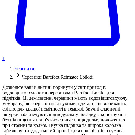
1
Черевики
Черевики Barefoot Reimatec Loikkii
Дозвольте вашій дитині поринути у світ пригод із
водовідштовхуючими черевиками Barefoot Loikkii для
підлітків. Ці демісезонні черевики мають водовідштовхуючу
мембрану, що зберігає ноги сухими, і деталі, що відбивають
світло, для кращої помітності в темряві. Зручні еластичні
шнурки забезпечують індивідуальну посадку, а конструкція
без підвищення під п'ятою сприяє природному положенню
при стоянні та ходьбі. Гнучка підошва та широка колодка
забезпечують додатковий простір для пальців ніг, а гумова