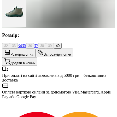
Розмір:
34
35
37
32
33
36
38
39
40
Розмірна сітка
Всі розмірні сітки
Додати в кошик
При оплаті на сайті замовлень від 5000 грн – безкоштовна
доставка
Оплата карткою онлайн за допомогою Visa/Mastercard, Apple
Pay або Google Pay