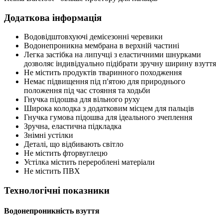
Додаткова інформація
Водовідштовхуючі демісезонні черевики
Водонепроникна мембрана в верхній частині
Легка застібка на липучці з еластичними шнурками
дозволяє індивідуально підібрати зручну ширину взуття
Не містить продуктів тваринного походження
Немає підвищення під п'ятою для природнього
положення під час стояння та ходьби
Гнучка підошва для вільного руху
Широка колодка з додатковим місцем для пальців
Гнучка гумова підошва для ідеального зчеплення
Зручна, еластична підкладка
Знімні устілки
Деталі, що відбивають світло
Не містить фторвуглецю
Устілка містить перероблені матеріали
Не містить ПВХ
Технологічні показники
Водонепроникність взуття