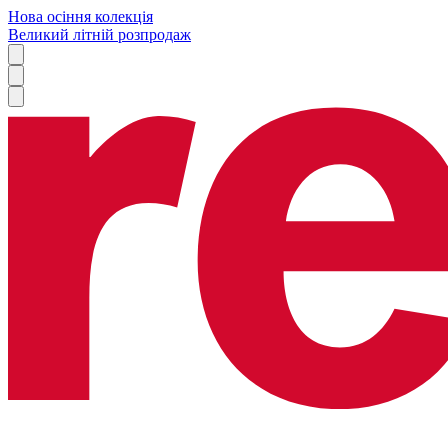
Нова осіння колекція
Великий літній розпродаж