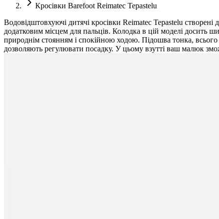
Кросівки Barefoot Reimatec Tepastelu
Водовідштовхуючі дитячі кросівки Reimatec Tepastelu створені 
додатковим місцем для пальців. Колодка в цій моделі досить ш
природнім стоянням і спокійною ходою. Підошва тонка, всього 4 
дозволяють регулювати посадку. У цьому взутті ваш малюк змож