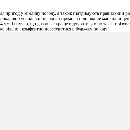
для пригод у мінливу погоду, а також підтримують правильний ро
ирока, щоб усі пальці ніг росли прямо, а підошва не має підвищ
мм, і гнучка, що дозволяє краще відчувати землю та активізувати
е вільно і комфортно пересуватися в будь-яку погоду!