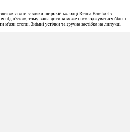
звиток стопи завдяки широкій колодці Reima Barefoot з
ення під п'ятою, тому ваша дитина може насолоджуватися більш
 м'язи стопи. Знімні устілки та зручна застібка на липучці