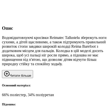
Опис
Водовідштовхуючі кросівки Reimatec Tallustelu збережуть ноги
сухими, а дітей щасливими, а також підтримують правильний
розвиток стопи завдяки широкій колодці Reima Barefoot з
додатковим місцем для пальців. Колодка в цій моделі досить
широка, щоб усі пальці ніг росли прямо, а підошва не має
підвищення під п'ятою, що дозволяє дітям відчути більш
природну стійку та спокійну ходьбу.
Читати більше
Основний матеріал:
66% поліестер, 34% поліуретан
Підошва: