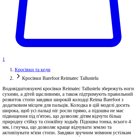
1
Кросівки та кеди
Кросівки Barefoot Reimatec Tallustelu
Водовідштовхуючі кросівки Reimatec Tallustelu збережуть ноги
сухими, а дітей щасливими, а також підтримують правильний
розвиток стопи завдяки широкій колодці Reima Barefoot з
додатковим місцем для пальців. Колодка в цій моделі досить
широка, щоб усі пальці ніг росли прямо, а підошва не має
підвищення під п'ятою, що дозволяє дітям відчути більш
природну стійку та спокійну ходьбу. Підошва тонка, всього 4
мм, і гнучка, що дозволяє краще відчувати землю та
активізувати м'язи стопи. Завдяки зручним знімним устілкам