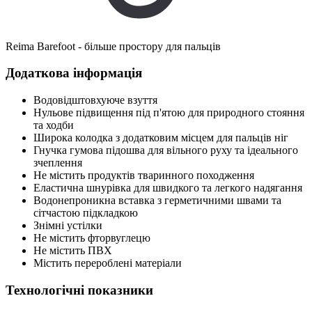
Reima Barefoot - більше простору для пальців
Додаткова інформація
Водовідштовхуюче взуття
Нульове підвищення під п'ятою для природного стояння
та ходби
Широка колодка з додатковим місцем для пальців ніг
Гнучка гумова підошва для вільного руху та ідеального
зчеплення
Не містить продуктів тваринного походження
Еластична шнурівка для швидкого та легкого надягання
Водонепроникна вставка з герметичними швами та
сітчастою підкладкою
Знімні устілки
Не містить фторвуглецю
Не містить ПВХ
Містить перероблені матеріали
Технологічні показники