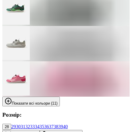
Показати всі кольори (11)
Розмір:
29
30
31
32
33
34
35
36
37
38
39
40
28