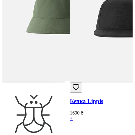
Кепка Lippis
1690
₴
+