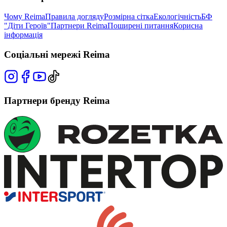
Чому Reima
Правила догляду
Розмірна сітка
Екологічність
БФ
"Діти Героїв"
Партнери Reima
Поширені питання
Корисна
інформація
Соціальні мережі Reima
Партнери бренду Reima