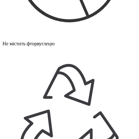
Не містить фторвуглецю