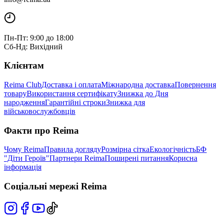
Пн-Пт: 9:00 до 18:00
Сб-Нд: Вихідний
Клієнтам
Reima Club
Доставка і оплата
Міжнародна доставка
Повернення
товару
Використання сертифікату
Знижка до Дня
народження
Гарантійні строки
Знижка для
військовослужбовців
Факти про Reima
Чому Reima
Правила догляду
Розмірна сітка
Екологічність
БФ
"Діти Героїв"
Партнери Reima
Поширені питання
Корисна
інформація
Соціальні мережі Reima