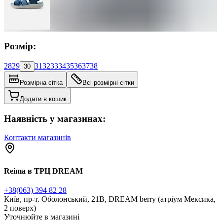
Розмір:
28
29
31
32
33
34
35
36
37
38
30
Розмірна сітка
Всі розмірні сітки
Додати в кошик
Наявність у магазинах:
Контакти магазинів
Reima в ТРЦ DREAM
+38(063) 394 82 28
Київ, пр-т. Оболонський, 21В, DREAM berry (атріум Мексика,
2 поверх)
Уточнюйте в магазині