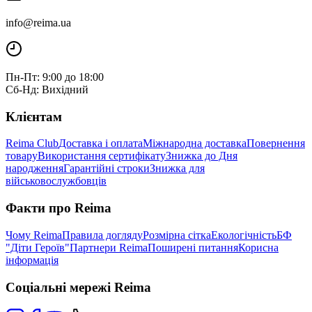
info@reima.ua
Пн-Пт: 9:00 до 18:00
Сб-Нд: Вихідний
Клієнтам
Reima Club
Доставка і оплата
Міжнародна доставка
Повернення
товару
Використання сертифікату
Знижка до Дня
народження
Гарантійні строки
Знижка для
військовослужбовців
Факти про Reima
Чому Reima
Правила догляду
Розмірна сітка
Екологічність
БФ
"Діти Героїв"
Партнери Reima
Поширені питання
Корисна
інформація
Соціальні мережі Reima