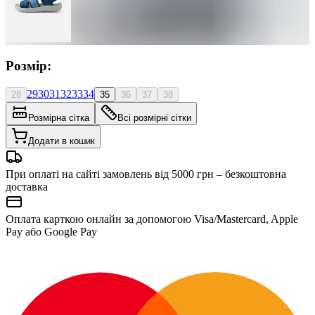
Розмір:
29
30
31
32
33
34
28
35
36
37
38
Розмірна сітка
Всі розмірні сітки
Додати в кошик
При оплаті на сайті замовлень від 5000 грн – безкоштовна
доставка
Оплата карткою онлайн за допомогою Visa/Mastercard, Apple
Pay або Google Pay