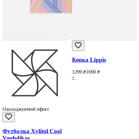
Кепка Lippis
1299
₴
1690
₴
+
Охолоджуючий ефект
Футболка Xylitol Cool
Vauhdikas