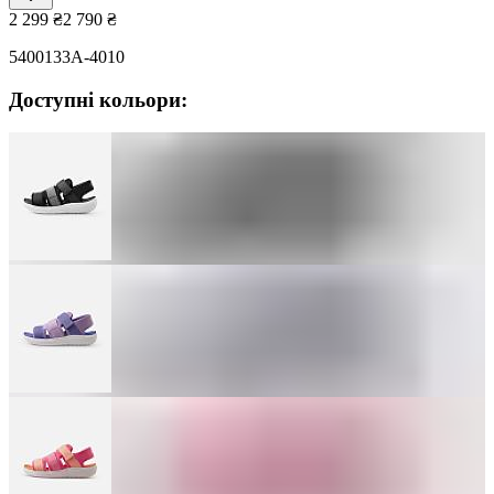
2 299
₴
2 790
₴
5400133A-4010
Доступні кольори: