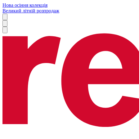
Нова осіння колекція
Великий літній розпродаж