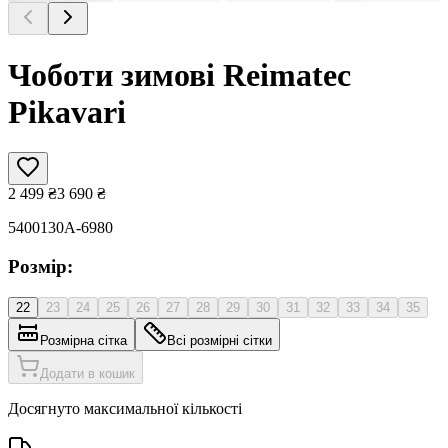
Чоботи зимові Reimatec
Pikavari
2 499
₴
3 690
₴
5400130A-6980
Розмір:
22
23
24
25
26
27
28
29
30
31
32
33
34
35
Розмірна сітка
Всі розмірні сітки
Додати в кошик
Досягнуто максимальної кількості