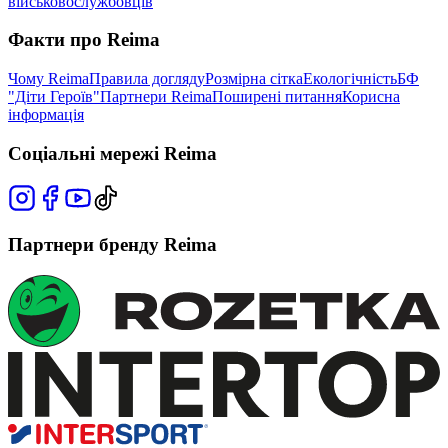
військовослужбовців
Факти про Reima
Чому Reima
Правила догляду
Розмірна сітка
Екологічність
БФ
"Діти Героїв"
Партнери Reima
Поширені питання
Корисна
інформація
Соціальні мережі Reima
Партнери бренду Reima