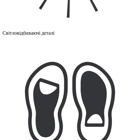
Світловідбиваючі деталі