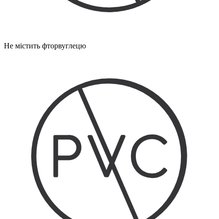
Не містить фторвуглецю