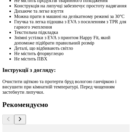
Не містить продуктів тваринного походження
Конструкція на липучці забезпечує простоту надягання
Дихаюче та легке взуття
Можна прати в машині на делікатному режимі за 30°C
Гнучка та легка підошва з EVA з посиленням з TPR для
гарного зчеплення
Текстильна підкладка
Знімні устілки з EVA з принтом Happy Fit, який
допоможе підібрати правильний розмір
Деталі, що відбивають світло
Не містить фторвуглецю
Не містить ПВХ
Інструкції з догляду:
Очистити щіткою та протерти бруд вологою ганчіркою і
висушити при кімнатній температурі. Перед чищенням
застебнути липучки.
Рекомендуємо