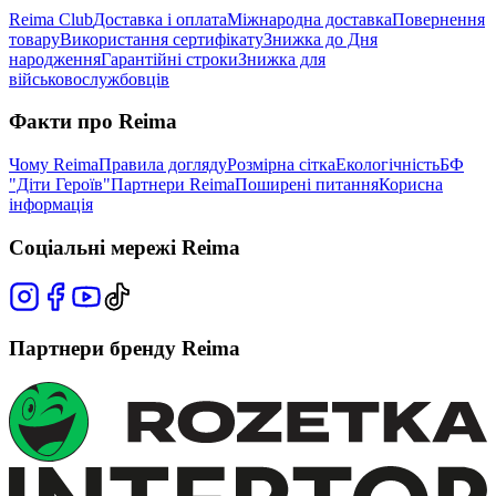
Reima Club
Доставка і оплата
Міжнародна доставка
Повернення
товару
Використання сертифікату
Знижка до Дня
народження
Гарантійні строки
Знижка для
військовослужбовців
Факти про Reima
Чому Reima
Правила догляду
Розмірна сітка
Екологічність
БФ
"Діти Героїв"
Партнери Reima
Поширені питання
Корисна
інформація
Соціальні мережі Reima
Партнери бренду Reima