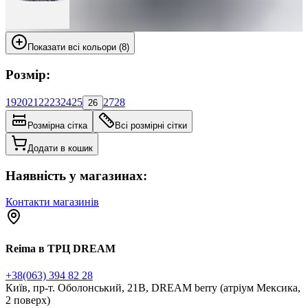
Показати всі кольори (8)
Розмір:
19
20
21
22
23
24
25
27
28
26
Розмірна сітка
Всі розмірні сітки
Додати в кошик
Наявність у магазинах:
Контакти магазинів
Reima в ТРЦ DREAM
+38(063) 394 82 28
Київ, пр-т. Оболонський, 21В, DREAM berry (атріум Мексика,
2 поверх)