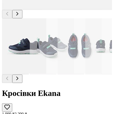
Кросівки Ekana
1 999
₴
2 290
₴