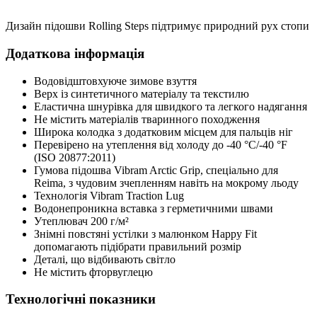
Дизайн підошви Rolling Steps підтримує природний рух стопи
Додаткова інформація
Водовідштовхуюче зимове взуття
Верх із синтетичного матеріалу та текстилю
Еластична шнурівка для швидкого та легкого надягання
Не містить матеріалів тваринного походження
Широка колодка з додатковим місцем для пальців ніг
Перевірено на утеплення від холоду до -40 °C/-40 °F
(ISO 20877:2011)
Гумова підошва Vibram Arctic Grip, спеціально для
Reima, з чудовим зчепленням навіть на мокрому льоду
Технологія Vibram Traction Lug
Водонепроникна вставка з герметичними швами
Утеплювач 200 г/м²
Знімні повстяні устілки з малюнком Happy Fit
допомагають підібрати правильний розмір
Деталі, що відбивають світло
Не містить фторвуглецю
Технологічні показники