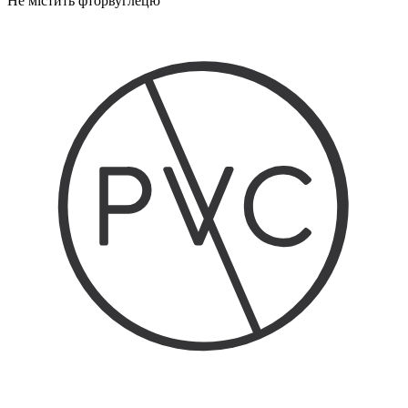
Не містить фторвуглецю