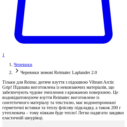
1
Черевики
Черевики зимові Reimatec Laplander 2.0
Тільки для Reima: дитяче взуття з підошвою Vibram Arctic
Grip! Підошва виготовлена із нековзаючих матеріалів, що
забезпечують чудове зчеплення з крижаною поверхнею. Це
водовідштовхуюче взуття Reimatec виготовлене із
синтетичного матеріалу та текстилю, має водонепроникні
герметичні вставки та теплу флісову підкладку, а також 200 г
утеплювача – тому ніжкам буде тепло! Легко надягати завдяки
еластичній шнурівці.