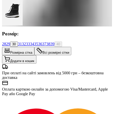
Розмір:
28
29
31
32
33
34
35
36
37
38
39
30
40
Розмірна сітка
Всі розмірні сітки
Додати в кошик
При оплаті на сайті замовлень від 5000 грн – безкоштовна
доставка
Оплата карткою онлайн за допомогою Visa/Mastercard, Apple
Pay або Google Pay