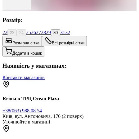
Розмір:
22
25
26
27
28
29
31
32
23
24
30
Розмірна сітка
Всі розмірні сітки
Додати в кошик
Наявність у магазинах:
Контакти магазинів
Reima в ТРЦ Ocean Plaza
+38(063) 988 08 54
Київ, вул. Антоновича, 176 (2 поверх)
Уточнюйте в магазині