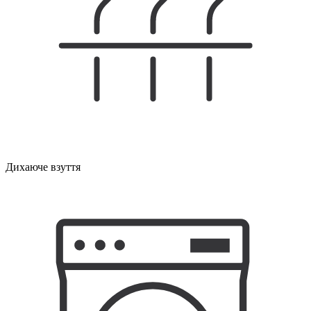
Дихаюче взуття