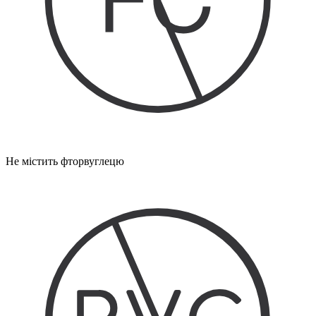
Не містить фторвуглецю