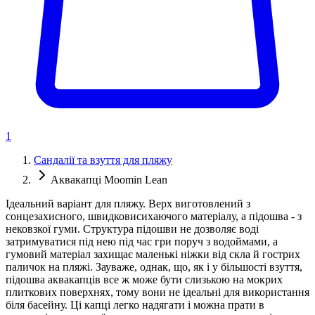
1
Сандалії та взуття для пляжу
Аквакапці Moomin Lean
Ідеальний варіант для пляжу. Верх виготовлений з
сонцезахисного, швидковисихаючого матеріалу, а підошва - з
нековзкої гуми. Структура підошви не дозволяє воді
затримуватися під нею під час гри поруч з водоймами, а
гумовий матеріал захищає маленькі ніжки від скла й гострих
паличок на пляжі. Зауваже, однак, що, як і у більшості взуття,
підошва аквакапців все ж може бути слизькою на мокрих
плиткових поверхнях, тому вони не ідеальні для використання
біля басейну. Ці капці легко надягати і можна прати в