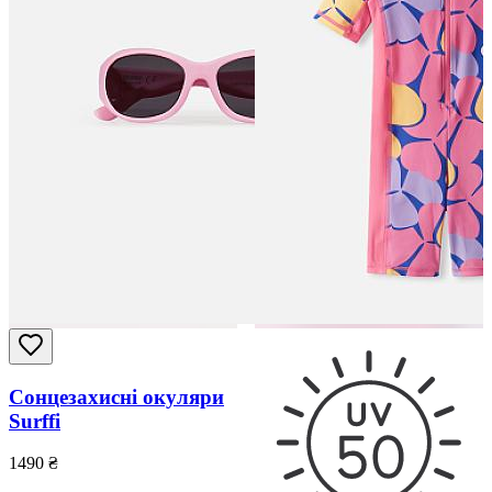
Сонцезахисні окуляри
Surffi
1490
₴