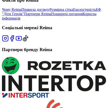
Факти про Reima
Чому Reima
Правила догляду
Розмірна сітка
Екологічність
БФ
"Діти Героїв"
Партнери Reima
Поширені питання
Корисна
інформація
Соціальні мережі Reima
Партнери бренду Reima