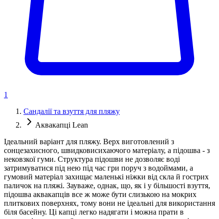
1
Сандалії та взуття для пляжу
Аквакапці Lean
Ідеальний варіант для пляжу. Верх виготовлений з
сонцезахисного, швидковисихаючого матеріалу, а підошва - з
нековзкої гуми. Структура підошви не дозволяє воді
затримуватися під нею під час гри поруч з водоймами, а
гумовий матеріал захищає маленькі ніжки від скла й гострих
паличок на пляжі. Зауваже, однак, що, як і у більшості взуття,
підошва аквакапців все ж може бути слизькою на мокрих
плиткових поверхнях, тому вони не ідеальні для використання
біля басейну. Ці капці легко надягати і можна прати в