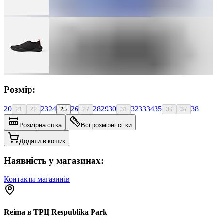
Розмір:
20
23
24
26
28
29
30
32
33
34
35
38
21
22
25
27
31
36
37
Розмірна сітка
Всі розмірні сітки
Додати в кошик
Наявність у магазинах:
Контакти магазинів
Reima в ТРЦ Respublika Park