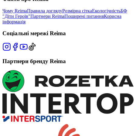
Чому Reima
Правила догляду
Розмірна сітка
Екологічність
БФ
"Діти Героїв"
Партнери Reima
Поширені питання
Корисна
інформація
Соціальні мережі Reima
Партнери бренду Reima