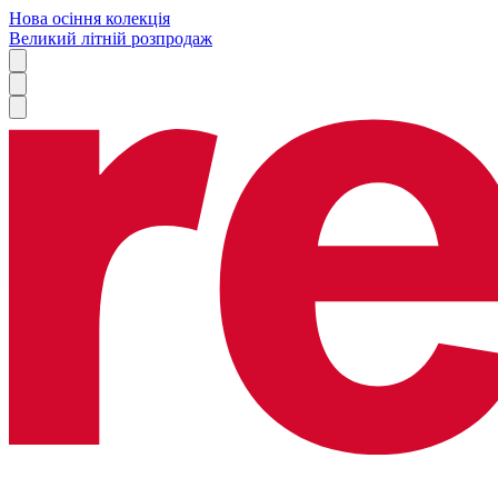
Нова осіння колекція
Великий літній розпродаж