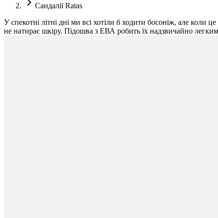
Сандалії Ratas
У спекотні літні дні ми всі хотіли б ходити босоніж, але коли ц
не натирає шкіру. Підошва з ЕВА робить їх надзвичайно легкими