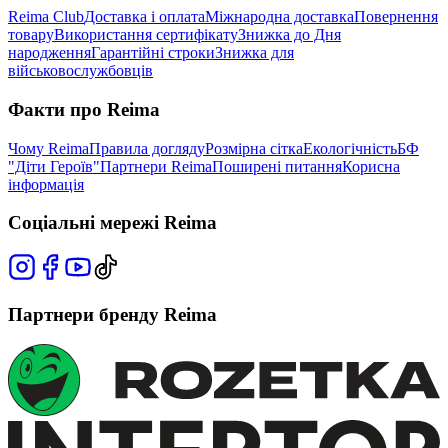
Reima Club
Доставка і оплата
Міжнародна доставка
Повернення
товару
Використання сертифікату
Знижка до Дня
народження
Гарантійні строки
Знижка для
військовослужбовців
Факти про Reima
Чому Reima
Правила догляду
Розмірна сітка
Екологічність
БФ
"Діти Героїв"
Партнери Reima
Поширені питання
Корисна
інформація
Соціальні мережі Reima
Партнери бренду Reima