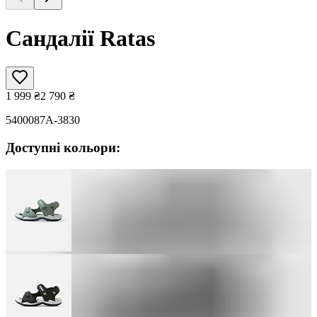
Сандалії Ratas
1 999
₴
2 790
₴
5400087A-3830
Доступні кольори: