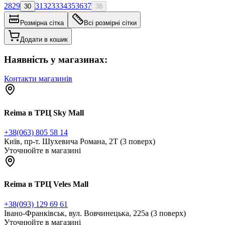
28
29
31
32
33
34
35
36
37
30
38
Розмірна сітка
Всі розмірні сітки
Додати в кошик
Наявність у магазинах:
Контакти магазинів
Reima в ТРЦ Sky Mall
+38(063) 805 58 14
Київ, пр-т. Шухевича Романа, 2Т (3 поверх)
Уточнюйте в магазині
Reima в ТРЦ Veles Mall
+38(093) 129 69 61
Івано-Франківськ, вул. Вовчинецька, 225а (3 поверх)
Уточнюйте в магазині