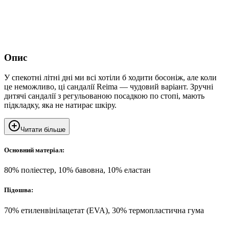
Опис
У спекотні літні дні ми всі хотіли б ходити босоніж, але коли
це неможливо, ці сандалії Reima — чудовий варіант. Зручні
дитячі сандалії з регульованою посадкою по стопі, мають
підкладку, яка не натирає шкіру.
Читати більше
Основний матеріал:
80% поліестер, 10% бавовна, 10% еластан
Підошва:
70% етиленвінілацетат (EVA), 30% термопластична гума