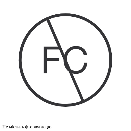
Не містить фторвуглецю