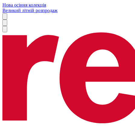
Нова осіння колекція
Великий літній розпродаж