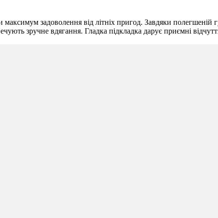
и максимум задоволення від літніх пригод. Завдяки полегшеній г
чують зручне вдягання. Гладка підкладка дарує приємні відчуття