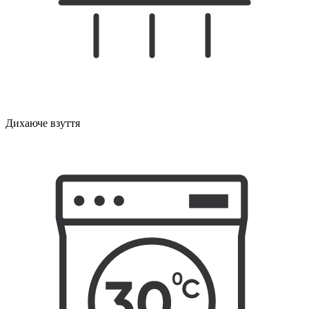
Дихаюче взуття