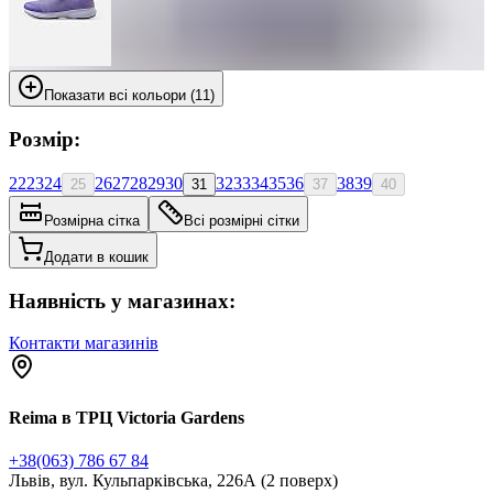
Показати всі кольори (11)
Розмір:
22
23
24
26
27
28
29
30
32
33
34
35
36
38
39
25
31
37
40
Розмірна сітка
Всі розмірні сітки
Додати в кошик
Наявність у магазинах:
Контакти магазинів
Reima в ТРЦ Victoria Gardens
+38(063) 786 67 84
Львів, вул. Кульпарківська, 226А (2 поверх)