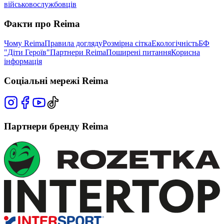
військовослужбовців
Факти про Reima
Чому Reima
Правила догляду
Розмірна сітка
Екологічність
БФ
"Діти Героїв"
Партнери Reima
Поширені питання
Корисна
інформація
Соціальні мережі Reima
Партнери бренду Reima