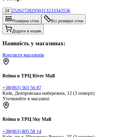
25
26
27
28
29
30
31
32
33
34
35
36
24
Розмірна сітка
Всі розмірні сітки
Додати в кошик
Наявність у магазинах:
Контакти магазинів
Reima в ТРЦ River Mall
+38(063) 563 56 87
Київ, Дніпровська набережна, 12 (3 поверх)
Уточнюйте в магазині
Reima в ТРЦ Sky Mall
+38(063) 805 58 14
Київ, пр-т. Шухевича Романа, 2Т (3 поверх)