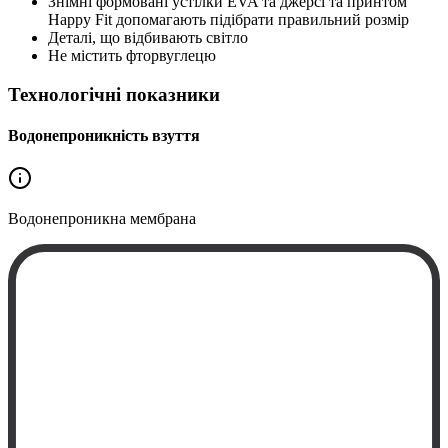
Знімні формовані устілки EVA та джерсі та принтом
Happy Fit допомагають підібрати правильний розмір
Деталі, що відбивають світло
Не містить фторвуглецю
Технологічні показники
Водонепроникність взуття
Водонепроникна
мембрана