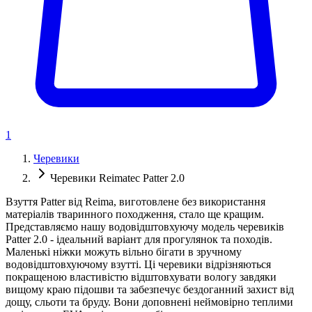
1
Черевики
Черевики Reimatec Patter 2.0
Взуття Patter від Reima, виготовлене без використання
матеріалів тваринного походження, стало ще кращим.
Представляємо нашу водовідштовхуючу модель черевиків
Patter 2.0 - ідеальний варіант для прогулянок та походів.
Маленькі ніжки можуть вільно бігати в зручному
водовідштовхуючому взутті. Ці черевики відрізняються
покращеною властивістю відштовхувати вологу завдяки
вищому краю підошви та забезпечує бездоганний захист від
дощу, сльоти та бруду. Вони доповнені неймовірно теплими