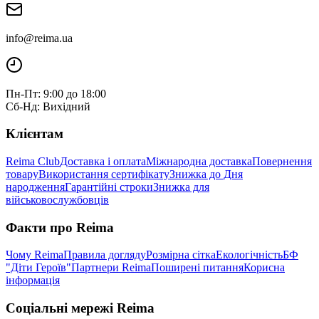
info@reima.ua
Пн-Пт: 9:00 до 18:00
Сб-Нд: Вихідний
Клієнтам
Reima Club
Доставка і оплата
Міжнародна доставка
Повернення
товару
Використання сертифікату
Знижка до Дня
народження
Гарантійні строки
Знижка для
військовослужбовців
Факти про Reima
Чому Reima
Правила догляду
Розмірна сітка
Екологічність
БФ
"Діти Героїв"
Партнери Reima
Поширені питання
Корисна
інформація
Соціальні мережі Reima