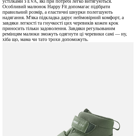
устілками з EVA, які при потребі легко витягуються.
Особливий малюнок Happy Fit допомагає підібрати
правильний розмір, а еластичні шнурки полегшують
надягання. М'яка підкладка дарує неймовірний комфорт, а
завдяки легкості та гнучкості цих черевиків кожен крок
приносить тільки задоволення. Завдяки регульованим
ремінцям малюки зможуть одягнути ці черевики самі — ну,
хіба що, мама чи тато трохи допоможуть.