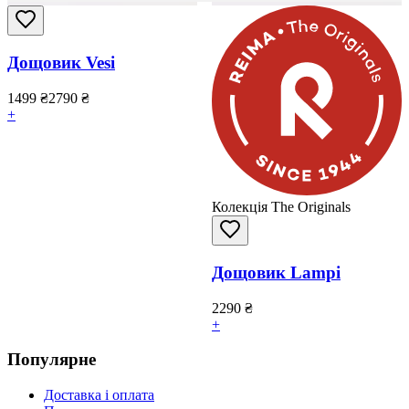
Дощовик Vesi
1499
₴
2790
₴
+
Колекція The Originals
Дощовик Lampi
2290
₴
+
Популярне
Доставка і оплата