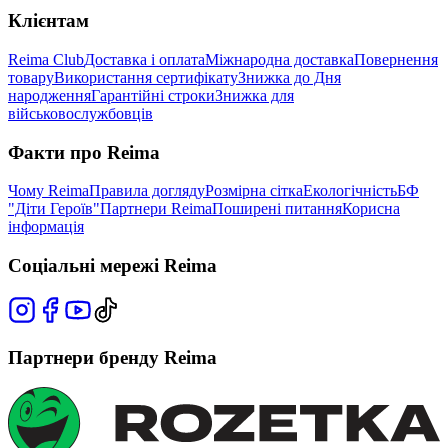
Клієнтам
Reima Club
Доставка і оплата
Міжнародна доставка
Повернення
товару
Використання сертифікату
Знижка до Дня
народження
Гарантійні строки
Знижка для
військовослужбовців
Факти про Reima
Чому Reima
Правила догляду
Розмірна сітка
Екологічність
БФ
"Діти Героїв"
Партнери Reima
Поширені питання
Корисна
інформація
Соціальні мережі Reima
Партнери бренду Reima