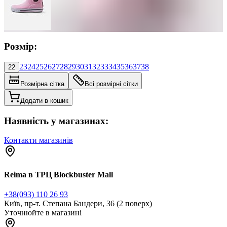
Розмір:
23
24
25
26
27
28
29
30
31
32
33
34
35
36
37
38
22
Розмірна сітка
Всі розмірні сітки
Додати в кошик
Наявність у магазинах:
Контакти магазинів
Reima в ТРЦ Blockbuster Mall
+38(093) 110 26 93
Київ, пр-т. Степана Бандери, 36 (2 поверх)
Уточнюйте в магазині