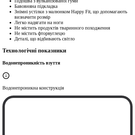
Підошва з вулканізованої гуми
Бавовняна підкладка
Знімні устілки з малюнком Happy Fit, що допомагають
визначити розмір
Легко надягати на ноги
Не містить продуктів тваринного походження
Не містить фторвуглецю
Деталі, що відбивають світло
Технологічні показники
Водонепроникність взуття
Водонепроникна
конструкція