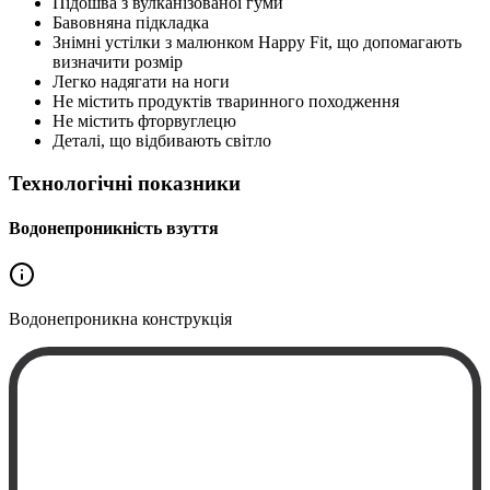
Підошва з вулканізованої гуми
Бавовняна підкладка
Знімні устілки з малюнком Happy Fit, що допомагають
визначити розмір
Легко надягати на ноги
Не містить продуктів тваринного походження
Не містить фторвуглецю
Деталі, що відбивають світло
Технологічні показники
Водонепроникність взуття
Водонепроникна
конструкція