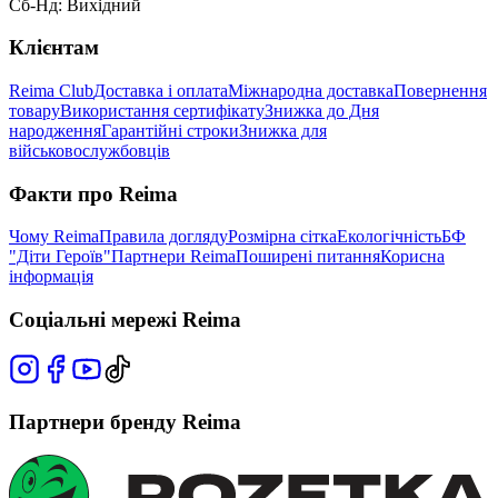
Сб-Нд: Вихідний
Клієнтам
Reima Club
Доставка і оплата
Міжнародна доставка
Повернення
товару
Використання сертифікату
Знижка до Дня
народження
Гарантійні строки
Знижка для
військовослужбовців
Факти про Reima
Чому Reima
Правила догляду
Розмірна сітка
Екологічність
БФ
"Діти Героїв"
Партнери Reima
Поширені питання
Корисна
інформація
Соціальні мережі Reima
Партнери бренду Reima