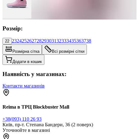
Розмір:
23
24
25
26
27
28
29
30
31
32
33
34
35
36
37
38
22
Розмірна сітка
Всі розмірні сітки
Додати в кошик
Наявність у магазинах:
Контакти магазинів
Reima в ТРЦ Blockbuster Mall
+38(093) 110 26 93
Київ, пр-т. Степана Бандери, 36 (2 поверх)
Уточнюйте в магазині