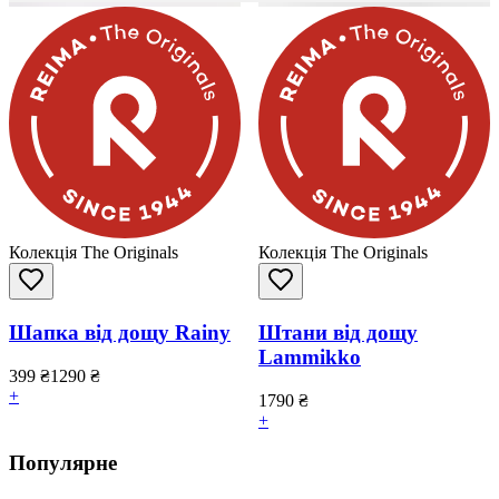
Колекція The Originals
Колекція The Originals
Шапка від дощу Rainy
Штани від дощу
Lammikko
399
₴
1290
₴
+
1790
₴
+
Популярне