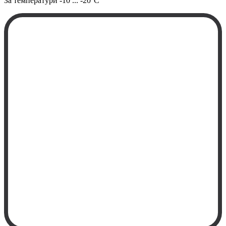
За температури
-10 ... -20°C