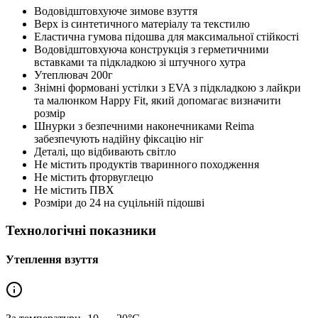
Водовідштовхуюче зимове взуття
Верх із синтетичного матеріалу та текстилю
Еластична гумова підошва для максимальної стійкості
Водовідштовхуюча конструкція з герметичними
вставками та підкладкою зі штучного хутра
Утеплювач 200г
Знімні формовані устілки з EVA з підкладкою з лайкри
та малюнком Happy Fit, який допомагає визначити
розмір
Шнурки з безпечними наконечниками Reima
забезпечують надійну фіксацію ніг
Деталі, що відбивають світло
Не містить продуктів тваринного походження
Не містить фторвуглецю
Не містить ПВХ
Розміри до 24 на суцільній підошві
Технологічні показники
Утеплення взуття