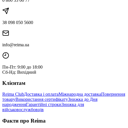
0 800 33 00 77
38 098 050 5600
info@reima.ua
Пн-Пт: 9:00 до 18:00
Сб-Нд: Вихідний
Клієнтам
Reima Club
Доставка і оплата
Міжнародна доставка
Повернення
товару
Використання сертифікату
Знижка до Дня
народження
Гарантійні строки
Знижка для
військовослужбовців
Факти про Reima