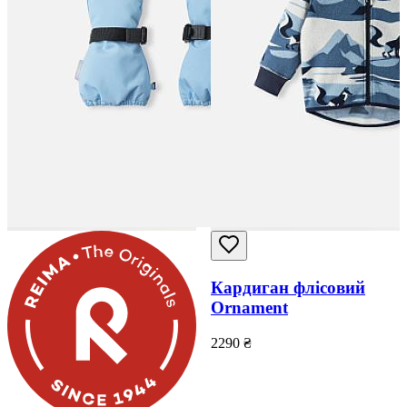
Кардиган флісовий
Ornament
2290
₴