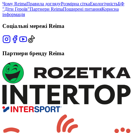
Чому Reima
Правила догляду
Розмірна сітка
Екологічність
БФ
"Діти Героїв"
Партнери Reima
Поширені питання
Корисна
інформація
Соціальні мережі Reima
Партнери бренду Reima