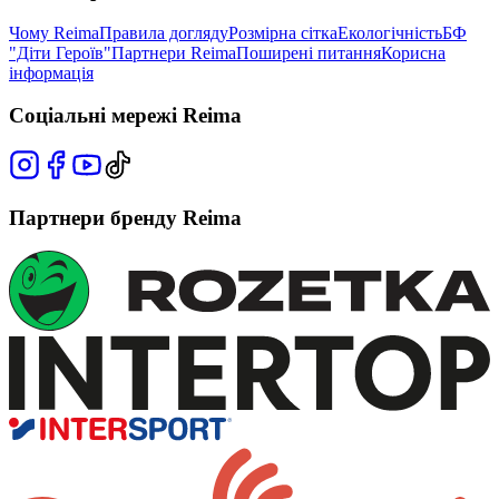
Чому Reima
Правила догляду
Розмірна сітка
Екологічність
БФ
"Діти Героїв"
Партнери Reima
Поширені питання
Корисна
інформація
Соціальні мережі Reima
Партнери бренду Reima