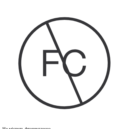
Не містить фторвуглецю