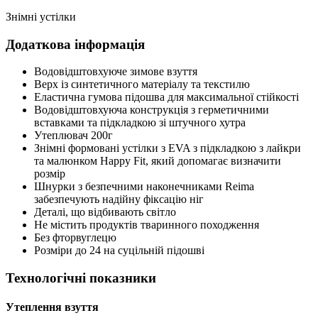
Знімні устілки
Додаткова інформація
Водовідштовхуюче зимове взуття
Верх із синтетичного матеріалу та текстилю
Еластична гумова підошва для максимальної стійкості
Водовідштовхуюча конструкція з герметичними
вставками та підкладкою зі штучного хутра
Утеплювач 200г
Знімні формовані устілки з EVA з підкладкою з лайкри
та малюнком Happy Fit, який допомагає визначити
розмір
Шнурки з безпечними наконечниками Reima
забезпечують надійну фіксацію ніг
Деталі, що відбивають світло
Не містить продуктів тваринного походження
Без фторвуглецю
Розміри до 24 на суцільній підошві
Технологічні показники
Утеплення взуття