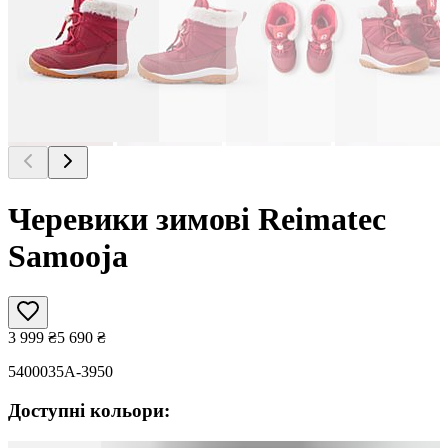
Черевики зимові Reimatec
Samooja
3 999
₴
5 690
₴
5400035A-3950
Доступні кольори: