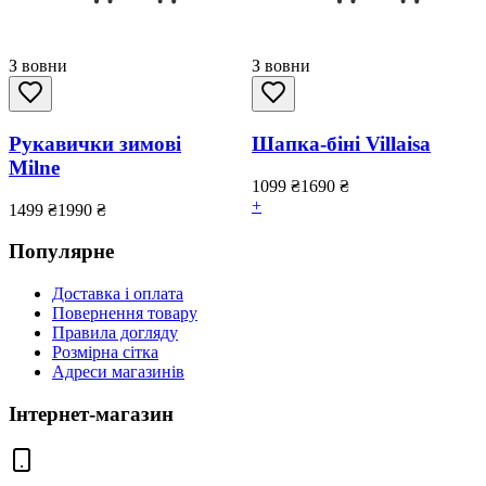
З вовни
З вовни
Рукавички зимові
Шапка-біні Villaisa
Milne
1099
₴
1690
₴
+
1499
₴
1990
₴
Популярне
Доставка і оплата
Повернення товару
Правила догляду
Розмірна сітка
Адреси магазинів
Інтернет-магазин