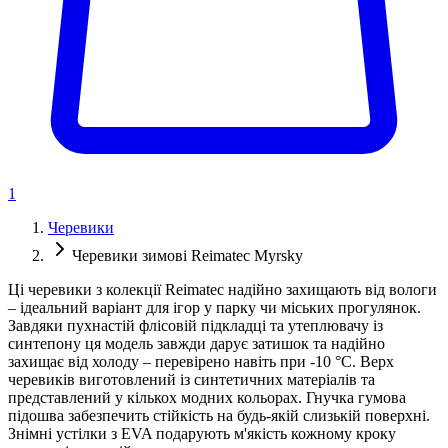
1
Черевики
Черевики зимові Reimatec Myrsky
Ці черевики з колекції Reimatec надійно захищають від вологи
– ідеальний варіант для ігор у парку чи міських прогулянок.
Завдяки пухнастій флісовій підкладці та утеплювачу із
синтепону ця модель завжди дарує затишок та надійно
захищає від холоду – перевірено навіть при -10 °C. Верх
черевиків виготовлений із синтетичних матеріалів та
представлений у кількох модних кольорах. Гнучка гумова
підошва забезпечить стійкість на будь-якій слизькій поверхні.
Знімні устілки з EVA подарують м'якість кожному кроку