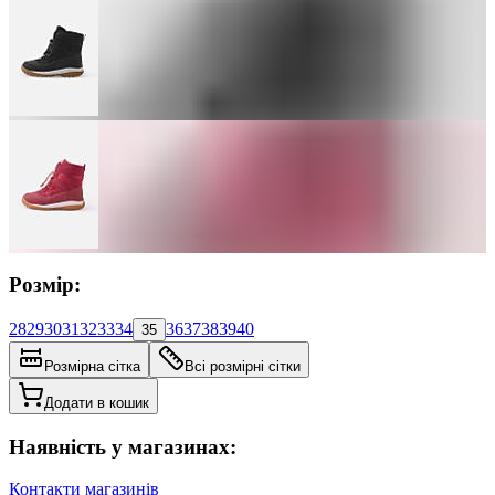
Розмір:
28
29
30
31
32
33
34
36
37
38
39
40
35
Розмірна сітка
Всі розмірні сітки
Додати в кошик
Наявність у магазинах:
Контакти магазинів