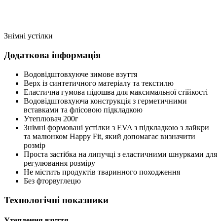
Знімні устілки
Додаткова інформація
Водовідштовхуюче зимове взуття
Верх із синтетичного матеріалу та текстилю
Еластична гумова підошва для максимальної стійкості
Водовідштовхуюча конструкція з герметичними
вставками та флісовою підкладкою
Утеплювач 200г
Знімні формовані устілки з EVA з підкладкою з лайкри
та малюнком Happy Fit, який допомагає визначити
розмір
Проста застібка на липучці з еластичними шнурками для
регулювання розміру
Не містить продуктів тваринного походження
Без фторвуглецю
Технологічні показники
Утеплення взуття