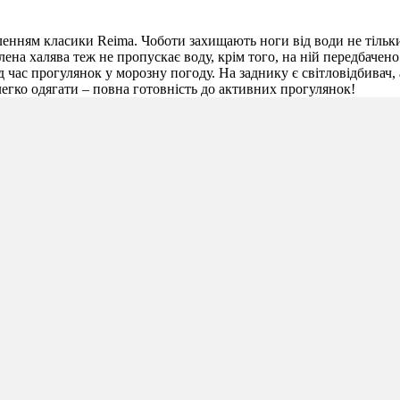
ленням класики Reima. Чоботи захищають ноги від води не тільки
ена халява теж не пропускає воду, крім того, на ній передбачено
ід час прогулянок у морозну погоду. На заднику є світловідбивач
легко одягати – повна готовність до активних прогулянок!