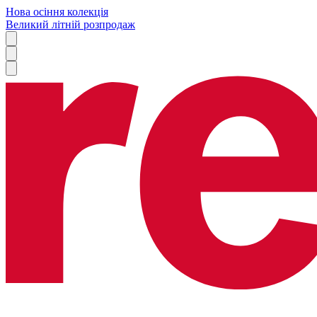
Нова осіння колекція
Великий літній розпродаж