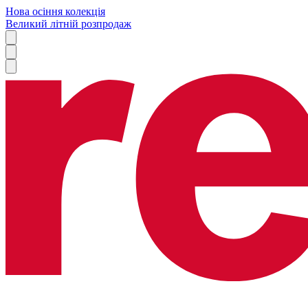
Нова осіння колекція
Великий літній розпродаж