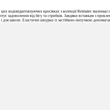
У цих водовідштовхуючих кросівках з колекції Reimatec маленьк
тує задоволення від бігу та стрибків. Завдяки вставкам з прокле
ак і для школи. Еластичні шнурки із застібкою-липучкою допомага