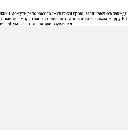
і ніжки можуть радо насолоджуватися грою, залишаючись завжди
єними швами, сітчастій підкладці та знімним устілкам Happy Fit
ють дітям легко та швидко взуватися.