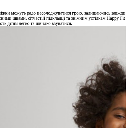
і ніжки можуть радо насолоджуватися грою, залишаючись завжди
єними швами, сітчастій підкладці та знімним устілкам Happy Fit
ють дітям легко та швидко взуватися.