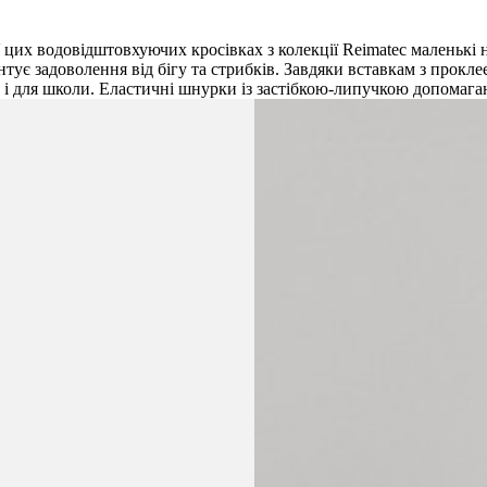
У цих водовідштовхуючих кросівках з колекції Reimatec маленьк
тує задоволення від бігу та стрибків. Завдяки вставкам з прокле
ак і для школи. Еластичні шнурки із застібкою-липучкою допомага