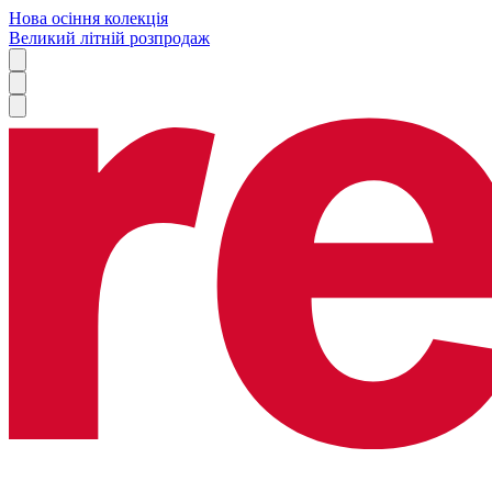
Нова осіння колекція
Великий літній розпродаж