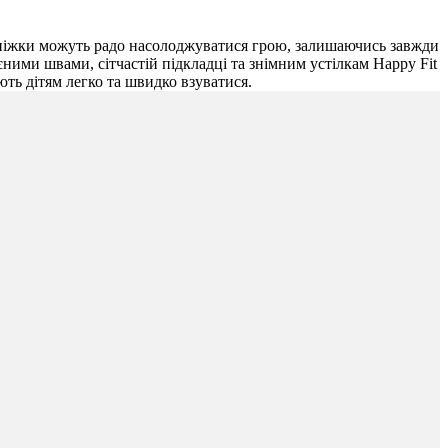
і ніжки можуть радо насолоджуватися грою, залишаючись завжди
єними швами, сітчастій підкладці та знімним устілкам Happy Fit
ють дітям легко та швидко взуватися.