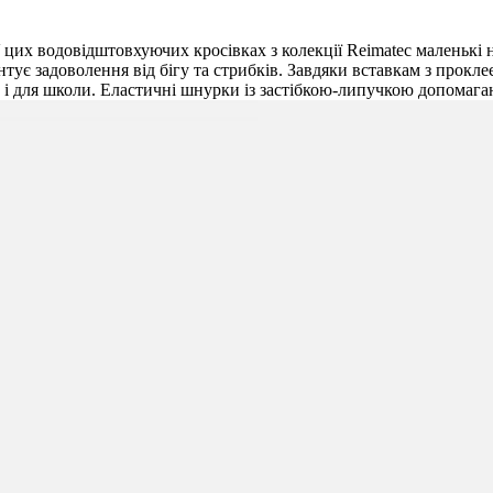
У цих водовідштовхуючих кросівках з колекції Reimatec маленьк
тує задоволення від бігу та стрибків. Завдяки вставкам з прокле
ак і для школи. Еластичні шнурки із застібкою-липучкою допомага