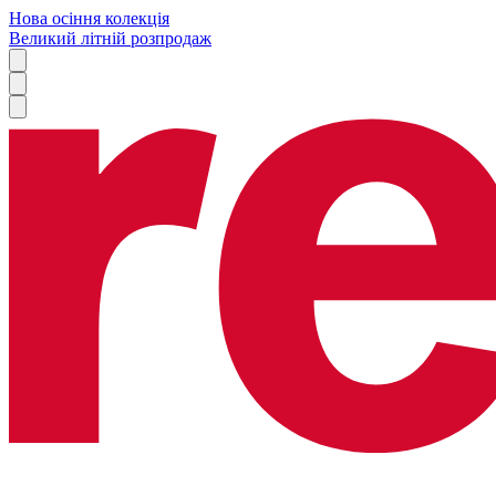
Нова осіння колекція
Великий літній розпродаж