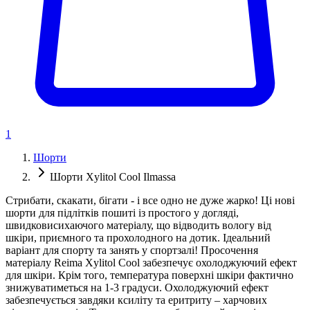
1
Шорти
Шорти Xylitol Cool Ilmassa
Стрибати, скакати, бігати - і все одно не дуже жарко! Ці нові
шорти для підлітків пошиті із простого у догляді,
швидковисихаючого матеріалу, що відводить вологу від
шкіри, приємного та прохолодного на дотик. Ідеальний
варіант для спорту та занять у спортзалі! Просочення
матеріалу Reima Xylitol Cool забезпечує охолоджуючий ефект
для шкіри. Крім того, температура поверхні шкіри фактично
знижуватиметься на 1-3 градуси. Охолоджуючий ефект
забезпечується завдяки ксиліту та еритриту – харчових