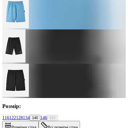
Розмір:
116
122
128
134
146
140
152
Розмірна сітка
Всі розмірні сітки