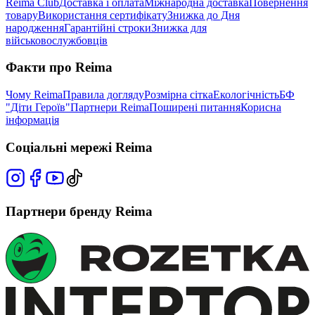
Reima Club
Доставка і оплата
Міжнародна доставка
Повернення
товару
Використання сертифікату
Знижка до Дня
народження
Гарантійні строки
Знижка для
військовослужбовців
Факти про Reima
Чому Reima
Правила догляду
Розмірна сітка
Екологічність
БФ
"Діти Героїв"
Партнери Reima
Поширені питання
Корисна
інформація
Соціальні мережі Reima
Партнери бренду Reima