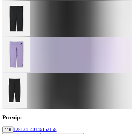
Розмір:
128
134
140
146
152
158
116