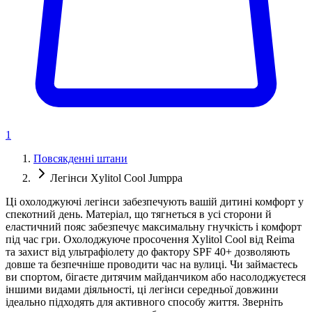
1
Повсякденні штани
Легінси Xylitol Cool Jumppa
Ці охолоджуючі легінси забезпечують вашій дитині комфорт у
спекотний день. Матеріал, що тягнеться в усі сторони й
еластичний пояс забезпечує максимальну гнучкість і комфорт
під час гри. Охолоджуюче просочення Xylitol Cool від Reima
та захист від ультрафіолету до фактору SPF 40+ дозволяють
довше та безпечніше проводити час на вулиці. Чи займаєтесь
ви спортом, бігаєте дитячим майданчиком або насолоджуєтеся
іншими видами діяльності, ці легінси середньої довжини
ідеально підходять для активного способу життя. Зверніть