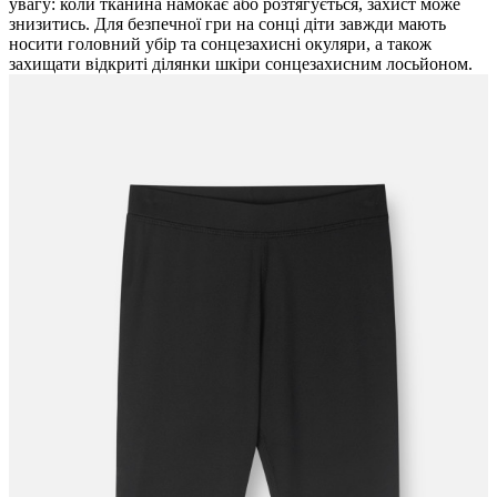
увагу: коли тканина намокає або розтягується, захист може
знизитись. Для безпечної гри на сонці діти завжди мають
носити головний убір та сонцезахисні окуляри, а також
захищати відкриті ділянки шкіри сонцезахисним лосьйоном.