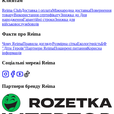
Клієнтам
Reima Club
Доставка і оплата
Міжнародна доставка
Повернення
товару
Використання сертифікату
Знижка до Дня
народження
Гарантійні строки
Знижка для
військовослужбовців
Факти про Reima
Чому Reima
Правила догляду
Розмірна сітка
Екологічність
БФ
"Діти Героїв"
Партнери Reima
Поширені питання
Корисна
інформація
Соціальні мережі Reima
Партнери бренду Reima