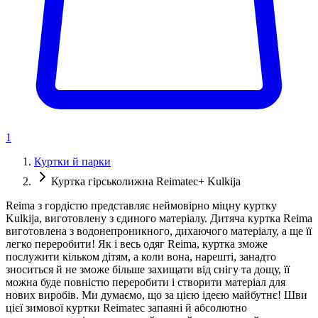
1
Куртки й парки
Куртка гірськолижна Reimatec+ Kulkija
Reima з гордістю представляє неймовірно міцну куртку
Kulkija, виготовлену з єдиного матеріалу. Дитяча куртка Reima
виготовлена ​​з водонепроникного, дихаючого матеріалу, а ще її
легко переробити! Як і весь одяг Reima, куртка зможе
послужити кільком дітям, а коли вона, нарешті, занадто
зноситься й не зможе більше захищати від снігу та дощу, її
можна буде повністю переробити і створити матеріал для
нових виробів. Ми думаємо, що за цією ідеєю майбутнє! Шви
цієї зимової куртки Reimatec запаяні й абсолютно