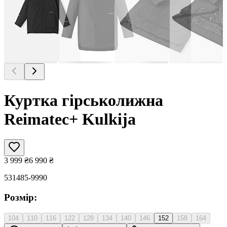
Куртка гірськолижна
Reimatec+ Kulkija
3 999
₴
6 990
₴
531485-9990
Розмір:
104
110
116
122
128
134
140
146
152
158
164