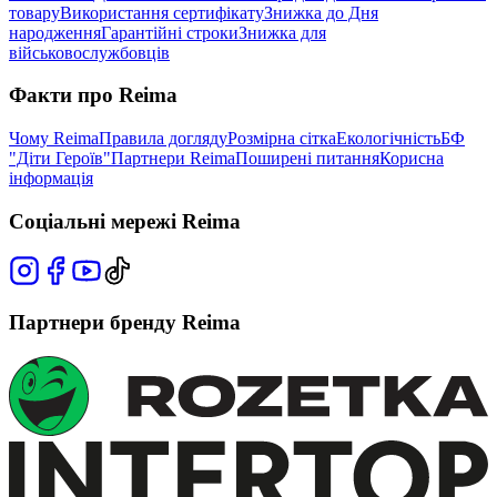
товару
Використання сертифікату
Знижка до Дня
народження
Гарантійні строки
Знижка для
військовослужбовців
Факти про Reima
Чому Reima
Правила догляду
Розмірна сітка
Екологічність
БФ
"Діти Героїв"
Партнери Reima
Поширені питання
Корисна
інформація
Соціальні мережі Reima
Партнери бренду Reima