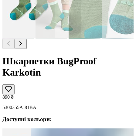
Шкарпетки BugProof
Karkotin
890
₴
5300355A-81BA
Доступні кольори: