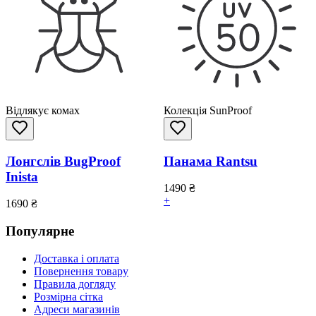
Відлякує комах
Колекція SunProof
Лонгслів BugProof
Панама Rantsu
Inista
1490
₴
+
1690
₴
Популярне
Доставка і оплата
Повернення товару
Правила догляду
Розмірна сітка
Адреси магазинів