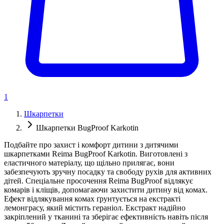
1
Шкарпетки
Шкарпетки BugProof Karkotin
Подбайте про захист і комфорт дитини з дитячими
шкарпетками Reima BugProof Karkotin. Виготовлені з
еластичного матеріалу, що щільно прилягає, вони
забезпечують зручну посадку та свободу рухів для активних
дітей. Спеціальне просочення Reima BugProof відлякує
комарів і кліщів, допомагаючи захистити дитину від комах.
Ефект відлякування комах ґрунтується на екстракті
лемонграсу, який містить гераніол. Екстракт надійно
закріплений у тканині та зберігає ефективність навіть після