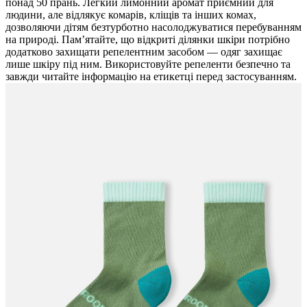
понад 50 прань. Легкий лимонний аромат приємний для
людини, але відлякує комарів, кліщів та інших комах,
дозволяючи дітям безтурботно насолоджуватися перебуванням
на природі. Пам’ятайте, що відкриті ділянки шкіри потрібно
додатково захищати репелентним засобом — одяг захищає
лише шкіру під ним. Використовуйте репеленти безпечно та
завжди читайте інформацію на етикетці перед застосуванням.