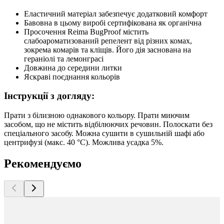
Еластичний матеріал забезпечує додатковий комфорт
Бавовна в цьому виробі сертифікована як органічна
Просочення Reima BugProof містить
слабоароматизований репелент від різних комах,
зокрема комарів та кліщів. Його дія заснована на
гераніолі та лемонграсі
Довжина до середини литки
Яскраві поєднання кольорів
Інструкції з догляду:
Прати з білизною однакового кольору. Прати миючим
засобом, що не містить відбілюючих речовин. Полоскати без
спеціального засобу. Можна сушити в сушильній шафі або
центрифузі (макс. 40 °C). Можлива усадка 5%.
Рекомендуємо