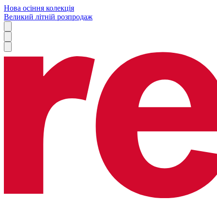
Нова осіння колекція
Великий літній розпродаж