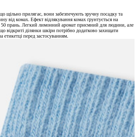
 що щільно прилягає, вони забезпечують зручну посадку та
ину від комах. Ефект відлякування комах ґрунтується на
онад 50 прань. Легкий лимонний аромат приємний для людини, але
 що відкриті ділянки шкіри потрібно додатково захищати
а етикетці перед застосуванням.