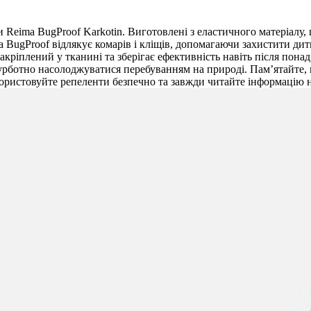
Reima BugProof Karkotin. Виготовлені з еластичного матеріалу,
 BugProof відлякує комарів і кліщів, допомагаючи захистити дит
 закріплений у тканині та зберігає ефективність навіть після п
зтурботно насолоджуватися перебуванням на природі. Пам’ятайте,
ристовуйте репеленти безпечно та завжди читайте інформацію н