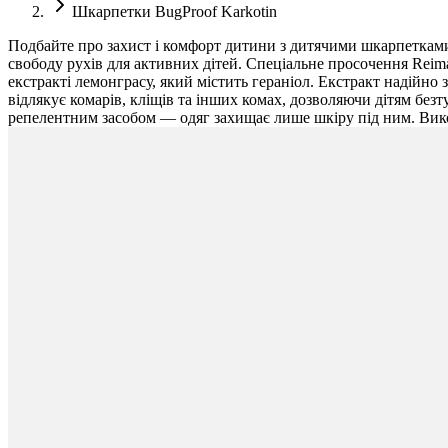
Шкарпетки BugProof Karkotin
Подбайте про захист і комфорт дитини з дитячими шкарпетками 
свободу рухів для активних дітей. Спеціальне просочення Reima
екстракті лемонграсу, який містить гераніол. Екстракт надійно
відлякує комарів, кліщів та інших комах, дозволяючи дітям бе
репелентним засобом — одяг захищає лише шкіру під ним. Вико