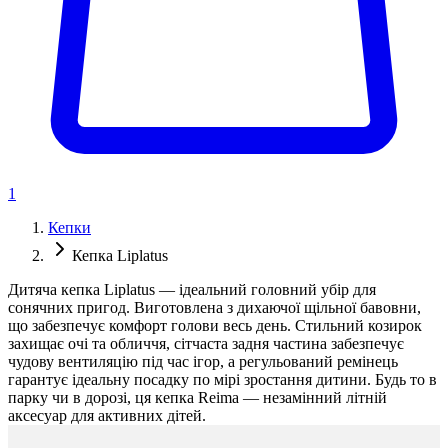
1
Кепки
Кепка Liplatus
Дитяча кепка Liplatus — ідеальний головний убір для
сонячних пригод. Виготовлена з дихаючої щільної бавовни,
що забезпечує комфорт голови весь день. Стильний козирок
захищає очі та обличчя, сітчаста задня частина забезпечує
чудову вентиляцію під час ігор, а регульований ремінець
гарантує ідеальну посадку по мірі зростання дитини. Будь то в
парку чи в дорозі, ця кепка Reima — незамінний літній
аксесуар для активних дітей.