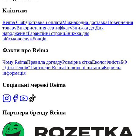
Клієнтам
Reima Club
Доставка і оплата
Міжнародна доставка
Повернення
товару
Використання сертифікату
Знижка до Дня
народження
Гарантійні строки
Знижка для
військовослужбовців
Факти про Reima
Чому Reima
Правила догляду
Розмірна сітка
Екологічність
БФ
"Діти Героїв"
Партнери Reima
Поширені питання
Корисна
інформація
Соціальні мережі Reima
Партнери бренду Reima