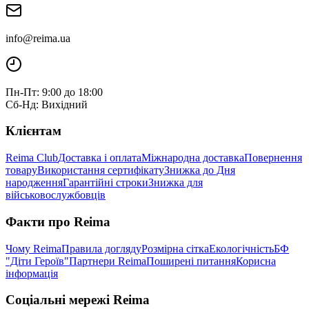
info@reima.ua
Пн-Пт: 9:00 до 18:00
Сб-Нд: Вихідний
Клієнтам
Reima Club
Доставка і оплата
Міжнародна доставка
Повернення
товару
Використання сертифікату
Знижка до Дня
народження
Гарантійні строки
Знижка для
військовослужбовців
Факти про Reima
Чому Reima
Правила догляду
Розмірна сітка
Екологічність
БФ
"Діти Героїв"
Партнери Reima
Поширені питання
Корисна
інформація
Соціальні мережі Reima