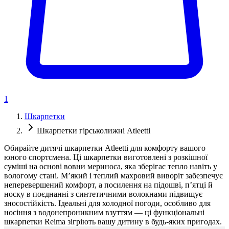
1
Шкарпетки
Шкарпетки гірськолижні Atleetti
Обирайте дитячі шкарпетки Atleetti для комфорту вашого
юного спортсмена. Ці шкарпетки виготовлені з розкішної
суміші на основі вовни мериноса, яка зберігає тепло навіть у
вологому стані. М’який і теплий махровий виворіт забезпечує
неперевершений комфорт, а посилення на підошві, п’ятці й
носку в поєднанні з синтетичними волокнами підвищує
зносостійкість. Ідеальні для холодної погоди, особливо для
носіння з водонепроникним взуттям — ці функціональні
шкарпетки Reima зігріють вашу дитину в будь-яких пригодах.