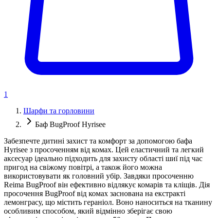
1
Шарфи та горловини
Баф BugProof Hyrisee
Забезпечте дитині захист та комфорт за допомогою бафа
Hyrisee з просоченням від комах. Цей еластичний та легкий
аксесуар ідеально підходить для захисту області шиї під час
пригод на свіжому повітрі, а також його можна
використовувати як головний убір. Завдяки просоченню
Reima BugProof він ефективно відлякує комарів та кліщів. Дія
просочення BugProof від комах заснована на екстракті
лемонграсу, що містить гераніол. Воно наноситься на тканину
особливим способом, який відмінно зберігає свою