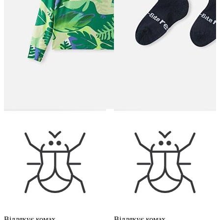
Відлякує комах
Відлякує комах