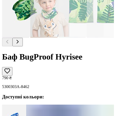
Баф BugProof Hyrisee
790
₴
5300303A-8462
Доступні кольори: