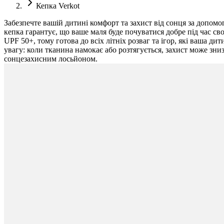
Кепка Verkot
Забезпечте вашій дитині комфорт та захист від сонця за допомог
кепка гарантує, що ваше маля буде почуватися добре під час свої
UPF 50+, тому готова до всіх літніх розваг та ігор, які ваша 
увагу: коли тканина намокає або розтягується, захист може зни
сонцезахисним лосьйоном.