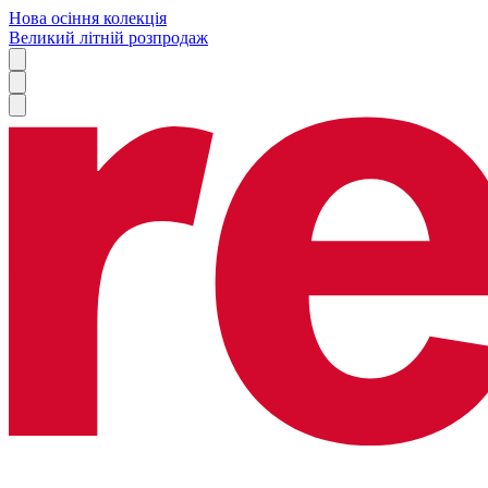
Нова осіння колекція
Великий літній розпродаж