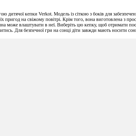
ою дитячої кепки Verkot. Модель із сіткою з боків для забезпечен
х пригод на свіжому повітрі. Крім того, вона виготовлена ​​з про
дитина може влаштувати в неї. Виберіть цю кепку, щоб отримати п
зитись. Для безпечної гри на сонці діти завжди мають носити сон