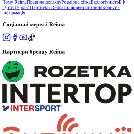
Чому Reima
Правила догляду
Розмірна сітка
Екологічність
БФ
"Діти Героїв"
Партнери Reima
Поширені питання
Корисна
інформація
Соціальні мережі Reima
Партнери бренду Reima