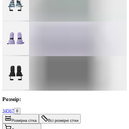
Розмір:
3
4
5
6
7
8
Розмірна сітка
Всі розмірні сітки