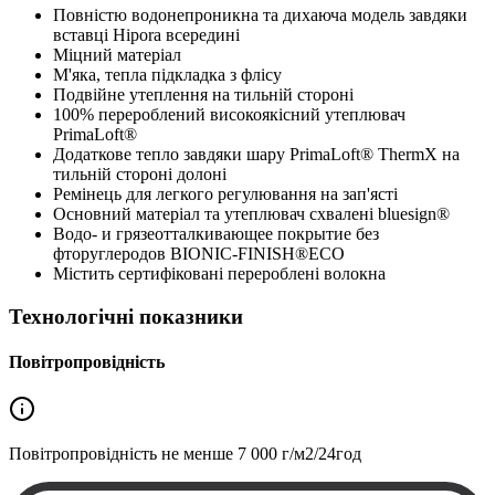
Повністю водонепроникна та дихаюча модель завдяки
вставці Hipora всередині
Міцний матеріал
М'яка, тепла підкладка з флісу
Подвійне утеплення на тильній стороні
100% перероблений високоякісний утеплювач
PrimaLoft®
Додаткове тепло завдяки шару PrimaLoft® ThermX на
тильній стороні долоні
Ремінець для легкого регулювання на зап'ясті
Основний матеріал та утеплювач схвалені bluesign®
Водо- и грязеотталкивающее покрытие без
фторуглеродов BIONIC-FINISH®ECO
Містить сертифіковані перероблені волокна
Технологічні показники
Повітропровідність
Повітропровідність не менше
7 000 г/м2/24год