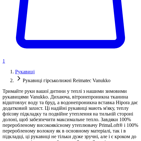
1
Рукавиці
Рукавиці гірськолижні Reimatec Vanukko
Тримайте руки вашої дитини у теплі з нашими зимовими
рукавицями Vanukko. Дихаюча, вітронепроникна тканина
відштовхує воду та бруд, а водонепроникна вставка Hipora дає
додатковий захист. Ці надійні рукавиці мають м'яку, теплу
флісову підкладку та подвійне утеплення на тильній стороні
долоні, щоб забезпечити максимальне тепло. Завдяки 100%
переробленому високоякісному утеплювачу PrimaLoft® і 100%
переробленому волокну як в основному матеріалі, так і в
підкладці, ці рукавиці не тільки дуже зручні, але і є кроком до