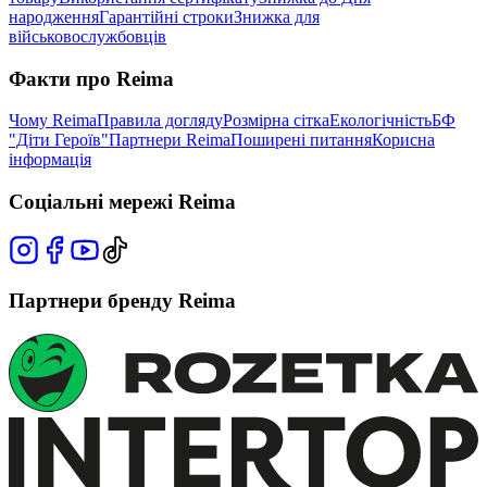
народження
Гарантійні строки
Знижка для
військовослужбовців
Факти про Reima
Чому Reima
Правила догляду
Розмірна сітка
Екологічність
БФ
"Діти Героїв"
Партнери Reima
Поширені питання
Корисна
інформація
Соціальні мережі Reima
Партнери бренду Reima