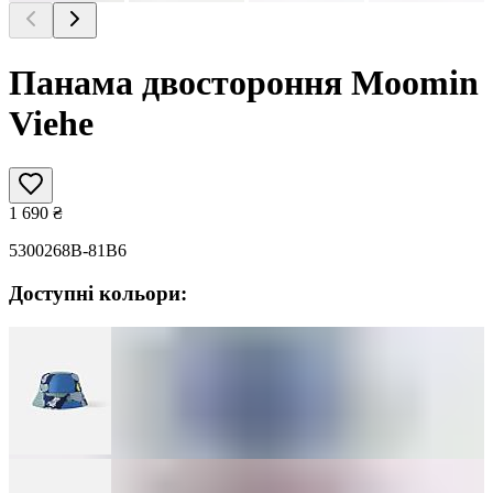
Панама двостороння Moomin
Viehe
1 690
₴
5300268B-81B6
Доступні кольори: