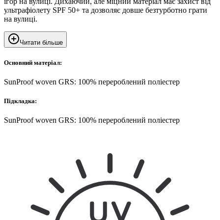
ігор на вулиці. Дихаючий, але міцний матеріал має захист від
ультрафіолету SPF 50+ та дозволяє довше безтурботно грати
на вулиці.
Читати більше
Основний матеріал:
SunProof woven GRS: 100% перероблений поліестер
Підкладка:
SunProof woven GRS: 100% перероблений поліестер