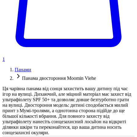
1
Панами
Панама двостороння Moomin Viehe
Ця чарівна панама від сонця захистить вашу дитину під час
ігор на вулиці. Дихаючий, але міцний матеріал має захист від
ультрафіолету SPF 50+ та дозволяє довше безтурботно грати
на вулиці. Двостороння модель: дитині сподобається милий
принт з Мумі-тролями, а однотонна сторона підійде до ще
більшої кількості вбрання. Для повного захисту від
ультрафіолету нанесіть сонцезахисний лосьйон на відкриті
ділянки шкіри та переконайтеся, що ваша дитина носить
сонцезахисні окуляри.