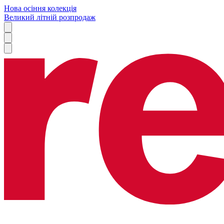
Нова осіння колекція
Великий літній розпродаж