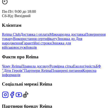
Пн-Пт: 9:00 до 18:00
Сб-Нд: Вихідний
Клієнтам
Reima Club
Доставка і оплата
Міжнародна доставка
Повернення
товару
Використання сертифікату
Знижка до Дня
народження
Гарантійні строки
Знижка для
військовослужбовців
Факти про Reima
Чому Reima
Правила догляду
Розмірна сітка
Екологічність
БФ
"Діти Героїв"
Партнери Reima
Поширені питання
Корисна
інформація
Соціальні мережі Reima
Партнери бренду Reima