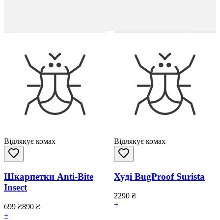
Відлякує комах
Відлякує комах
Шкарпетки Anti-Bite
Худі BugProof Surista
Insect
2290
₴
+
699
₴
890
₴
+