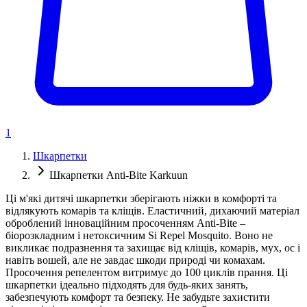
1
Шкарпетки
Шкарпетки Anti-Bite Karkuun
Ці м'які дитячі шкарпетки зберігають ніжки в комфорті та
відлякують комарів та кліщів. Еластичний, дихаючий матеріал
оброблений інноваційним просоченням Anti-Bite –
біорозкладним і нетоксичним Si Repel Mosquito. Воно не
викликає подразнення та захищає від кліщів, комарів, мух, ос і
навіть вошей, але не завдає шкоди природі чи комахам.
Просочення репелентом витримує до 100 циклів прання. Ці
шкарпетки ідеально підходять для будь-яких занять,
забезпечують комфорт та безпеку. Не забудьте захистити