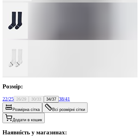
Розмір:
22/25
38/41
26/29
30/33
34/37
Розмірна сітка
Всі розмірні сітки
Додати в кошик
Наявність у магазинах: