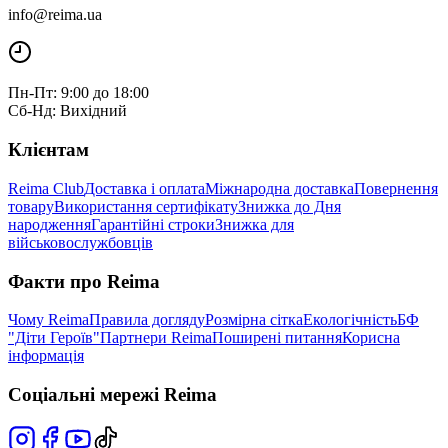
info@reima.ua
Пн-Пт: 9:00 до 18:00
Сб-Нд: Вихідний
Клієнтам
Reima Club
Доставка і оплата
Міжнародна доставка
Повернення
товару
Використання сертифікату
Знижка до Дня
народження
Гарантійні строки
Знижка для
військовослужбовців
Факти про Reima
Чому Reima
Правила догляду
Розмірна сітка
Екологічність
БФ
"Діти Героїв"
Партнери Reima
Поширені питання
Корисна
інформація
Соціальні мережі Reima