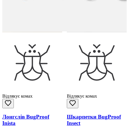
Відлякує комах
Відлякує комах
Лонгслів BugProof
Шкарпетки BugProof
Inista
Insect