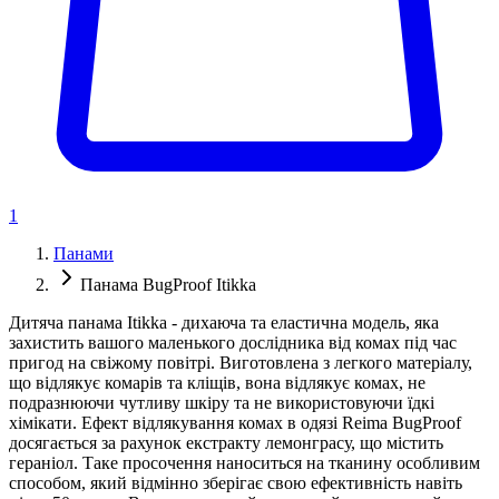
1
Панами
Панама BugProof Itikka
Дитяча панама Itikka - дихаюча та еластична модель, яка
захистить вашого маленького дослідника від комах під час
пригод на свіжому повітрі. Виготовлена ​​з легкого матеріалу,
що відлякує комарів та кліщів, вона відлякує комах, не
подразнюючи чутливу шкіру та не використовуючи їдкі
хімікати. Ефект відлякування комах в одязі Reima BugProof
досягається за рахунок екстракту лемонграсу, що містить
гераніол. Таке просочення наноситься на тканину особливим
способом, який відмінно зберігає свою ефективність навіть