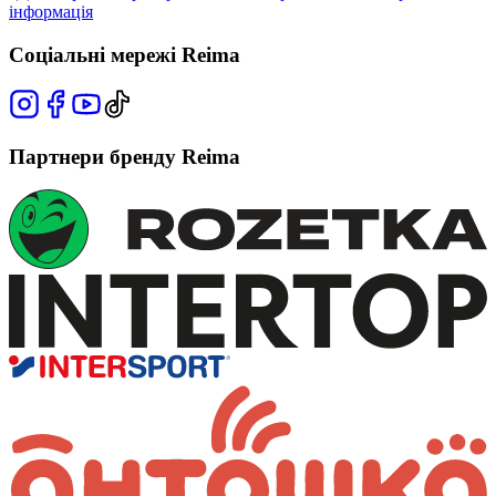
інформація
Соціальні мережі Reima
Партнери бренду Reima