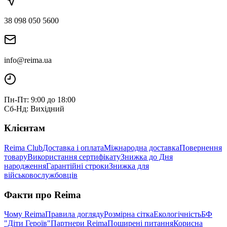
38 098 050 5600
info@reima.ua
Пн-Пт: 9:00 до 18:00
Сб-Нд: Вихідний
Клієнтам
Reima Club
Доставка і оплата
Міжнародна доставка
Повернення
товару
Використання сертифікату
Знижка до Дня
народження
Гарантійні строки
Знижка для
військовослужбовців
Факти про Reima
Чому Reima
Правила догляду
Розмірна сітка
Екологічність
БФ
"Діти Героїв"
Партнери Reima
Поширені питання
Корисна