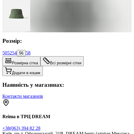
Розмір:
50
52
54
58
56
Розмірна сітка
Всі розмірні сітки
Додати в кошик
Наявність у магазинах:
Контакти магазинів
Reima в ТРЦ DREAM
+38(063) 394 82 28
Київ, пр-т. Оболонський, 21В, DREAM berry (атріум Мексика,