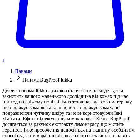
1
Панами
Панама BugProof Itikka
Дитяча панама Itikka - дихаюча та еластична модель, яка
захистить вашого маленького дослідника від комах під час
пригод на свіжому повітрі. Виготовлена ​​з легкого матеріалу,
що відлякує комарів та кліщів, вона відлякує комах, не
подразнюючи чутливу шкіру та не використовуючи їдкі
хімікати. Ефект відлякування комах в одязі Reima BugProof
досягається за рахунок екстракту лемонграсу, що містить
гераніол. Таке просочення наноситься на тканину особливим
способом, який відмінно зберігає свою ефективність навіть