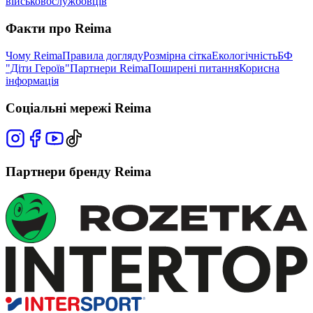
військовослужбовців
Факти про Reima
Чому Reima
Правила догляду
Розмірна сітка
Екологічність
БФ
"Діти Героїв"
Партнери Reima
Поширені питання
Корисна
інформація
Соціальні мережі Reima
Партнери бренду Reima